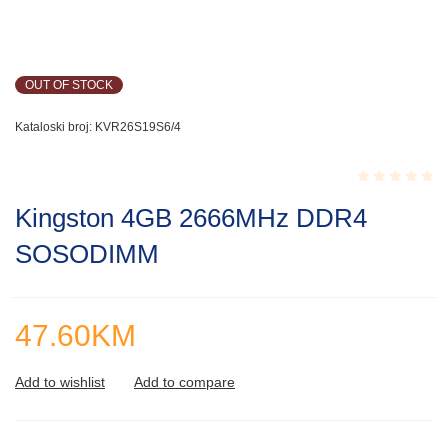
OUT OF STOCK
Kataloski broj:
KVR26S19S6/4
Rated
Kingston 4GB 2666MHz DDR4
0.001
out
SOSODIMM
of
5
47.60
KM