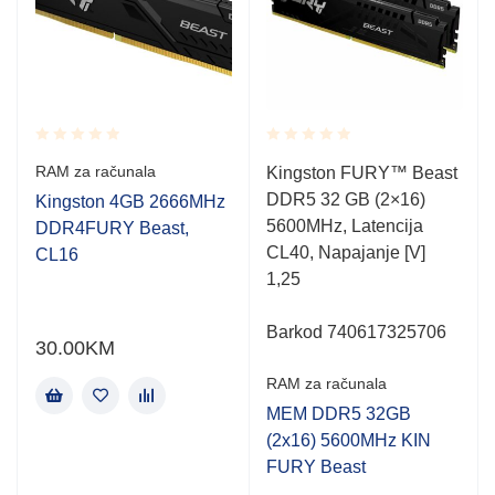
Rated
Rated
RAM za računala
Kingston FURY™ Beast
0.001
0.001
DDR5 32 GB (2×16)
out
out
Kingston 4GB 2666MHz
of
of
5600MHz, Latencija
DDR4FURY Beast,
5
5
CL40, Napajanje [V]
CL16
1,25
Barkod 740617325706
30.00
KM
RAM za računala
MEM DDR5 32GB
(2x16) 5600MHz KIN
FURY Beast