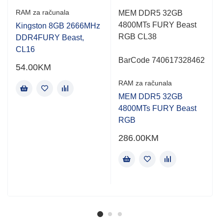
Rated
Rated
RAM za računala
MEM DDR5 32GB
0.001
0.001
4800MTs FURY Beast
out
out
Kingston 8GB 2666MHz
of
of
RGB CL38
DDR4FURY Beast,
5
5
CL16
BarCode 740617328462
54.00
KM
RAM za računala
MEM DDR5 32GB
4800MTs FURY Beast
RGB
286.00
KM