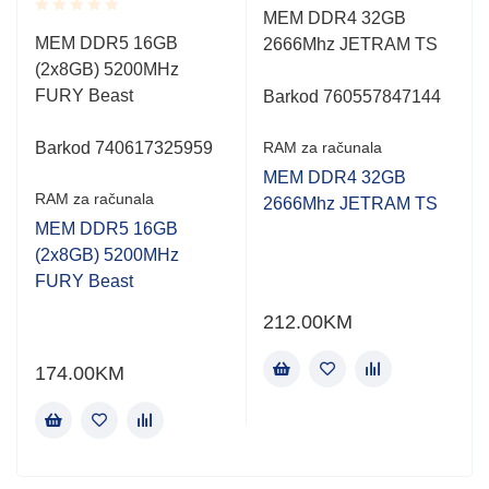
Rated
MEM DDR4 32GB
0.001
Rated
MEM DDR5 16GB
2666Mhz JETRAM TS
out
0.001
of
(2x8GB) 5200MHz
out
5
of
FURY Beast
Barkod 760557847144
5
Barkod 740617325959
RAM za računala
MEM DDR4 32GB
RAM za računala
2666Mhz JETRAM TS
MEM DDR5 16GB
(2x8GB) 5200MHz
FURY Beast
212.00
KM
174.00
KM