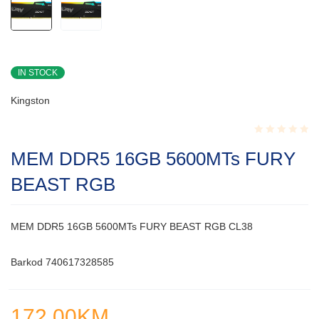
IN STOCK
Kingston
Rated
MEM DDR5 16GB 5600MTs FURY
0.001
out
BEAST RGB
of
5
MEM DDR5 16GB 5600MTs FURY BEAST RGB CL38
Barkod 740617328585
172.00
KM