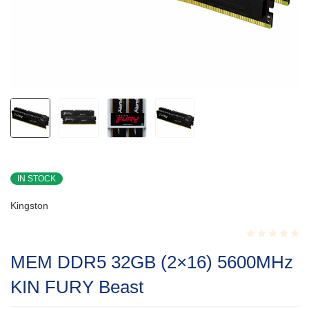
IN STOCK
Kingston
Rated
MEM DDR5 32GB (2×16) 5600MHz
0.001
out
KIN FURY Beast
of
5