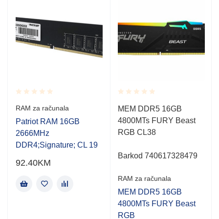
Rated
Rated
RAM za računala
MEM DDR5 16GB
0.001
0.001
4800MTs FURY Beast
out
out
Patriot RAM 16GB
of
of
RGB CL38
2666MHz
5
5
DDR4;Signature; CL 19
Barkod 740617328479
92.40
KM
RAM za računala
MEM DDR5 16GB
4800MTs FURY Beast
RGB