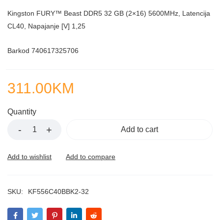
Kingston FURY™ Beast DDR5 32 GB (2×16) 5600MHz, Latencija
CL40, Napajanje [V] 1,25
Barkod 740617325706
311.00
KM
Quantity
Add to cart
SKU:
KF556C40BBK2-32