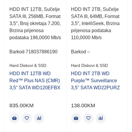
Rated
Rated
HDD INT 12TB, Sučelje
HDD INT 2TB, Sučelje
0.001
0.001
SATA III, 256MB, Format
SATA III, 64MB, Format
out
out
of
of
3,5″, Broj okretaja 7.200,
3,5″, IntelliSeek, Brzina
5
5
Brzina prijenosa
prijenosa podataka
podataka 196,0000 Mb/s
110,0000 Mb/s
Barkod 718037886190
Barkod –
Hard Diskovi & SSD
Hard Diskovi & SSD
HDD INT 12TB WD
HDD INT 2TB WD
Red™ Plus NAS (CMR)
Purple™ Surveillance
3,5" SATA WD120EFBX
3,5" SATA WD22PURZ
835.00
KM
138.00
KM