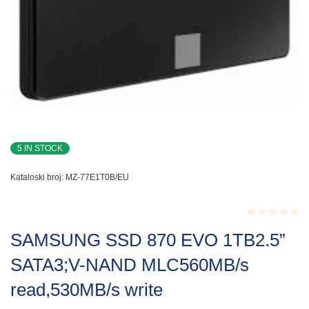
5 IN STOCK
Kataloski broj:
MZ-77E1T0B/EU
Rated
SAMSUNG SSD 870 EVO 1TB2.5”
0.001
out
SATA3;V-NAND MLC560MB/s
of
5
read,530MB/s write