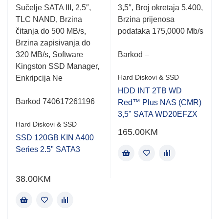
of
of
Sučelje SATA III, 2,5″,
3,5″, Broj okretaja 5.400,
5
5
TLC NAND, Brzina
Brzina prijenosa
čitanja do 500 MB/s,
podataka 175,0000 Mb/s
Brzina zapisivanja do
320 MB/s, Software
Barkod –
Kingston SSD Manager,
Hard Diskovi & SSD
Enkripcija Ne
HDD INT 2TB WD
Barkod 740617261196
Red™ Plus NAS (CMR)
3,5" SATA WD20EFZX
Hard Diskovi & SSD
165.00
KM
SSD 120GB KIN A400
Series 2.5" SATA3
38.00
KM