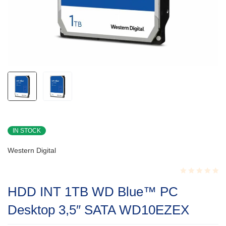
IN STOCK
Western Digital
Rated
HDD INT 1TB WD Blue™ PC
0.001
out
Desktop 3,5″ SATA WD10EZEX
of
5