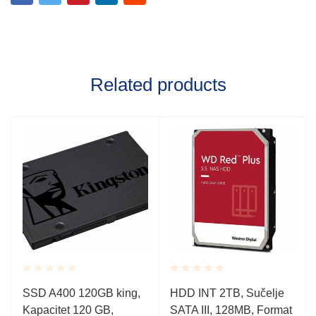
Related products
Rated
Rated
SSD A400 120GB king,
HDD INT 2TB, Sučelje
0.001
0.001
Kapacitet 120 GB,
SATA III, 128MB, Format
out
out