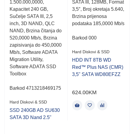
1.500.000,0000,
SATA III, 128MB, Format
out
out
of
of
Kapacitet 240 GB,
3,5″, Broj okretaja 5.640,
5
5
Sučelje SATA III, 2,5
Brzina prijenosa
inch, 3D NAND, QLC
podataka 185,0000 Mb/s
NAND, Brzina čitanja do
520,0000 Mb/s, Brzina
Barkod 000
zapisivanja do 450,0000
Hard Diskovi & SSD
Mb/s, Software ADATA
Migration Utility,
HDD INT 8TB WD
Software ADATA SSD
Red™ Plus NAS (CMR)
Toolbox
3,5" SATA WD80EFZZ
Barkod 4713218469175
624.00
KM
Hard Diskovi & SSD
SSD 240GB AD SU630
SATA 3D Nand 2.5"