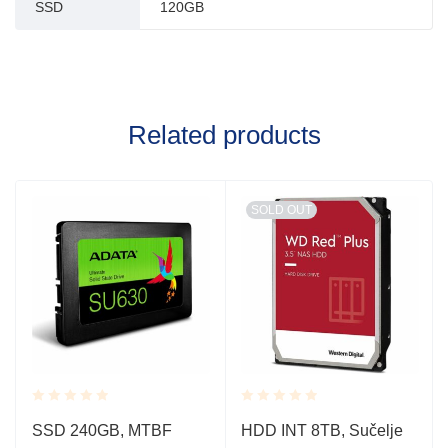
SSD
120GB
Related products
SOLD OUT
Rated
Rated
SSD 240GB, MTBF
HDD INT 8TB, Sučelje
0.001
0.001