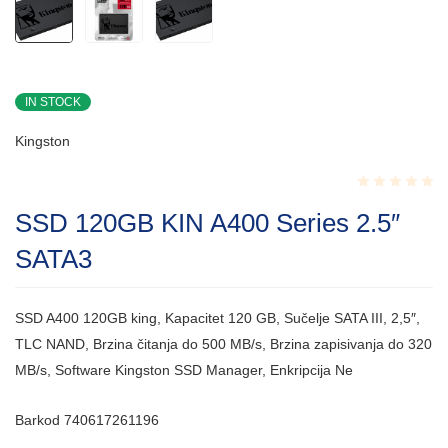
IN STOCK
Kingston
Rated
SSD 120GB KIN A400 Series 2.5″
0.001
out
SATA3
of
5
SSD A400 120GB king, Kapacitet 120 GB, Sučelje SATA III, 2,5″,
TLC NAND, Brzina čitanja do 500 MB/s, Brzina zapisivanja do 320
MB/s, Software Kingston SSD Manager, Enkripcija Ne
Barkod 740617261196