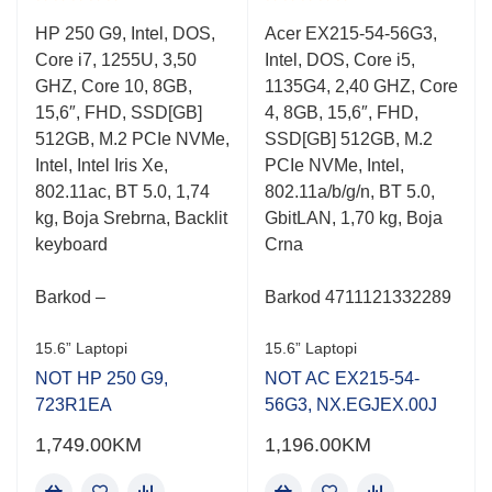
Rated
Rated
HP 250 G9, Intel, DOS,
Acer EX215-54-56G3,
0.001
0.001
Core i7, 1255U, 3,50
Intel, DOS, Core i5,
out
out
of
of
GHZ, Core 10, 8GB,
1135G4, 2,40 GHZ, Core
5
5
15,6″, FHD, SSD[GB]
4, 8GB, 15,6″, FHD,
512GB, M.2 PCIe NVMe,
SSD[GB] 512GB, M.2
Intel, Intel Iris Xe,
PCIe NVMe, Intel,
802.11ac, BT 5.0, 1,74
802.11a/b/g/n, BT 5.0,
kg, Boja Srebrna, Backlit
GbitLAN, 1,70 kg, Boja
keyboard
Crna
Barkod –
Barkod 4711121332289
15.6” Laptopi
15.6” Laptopi
NOT HP 250 G9,
NOT AC EX215-54-
723R1EA
56G3, NX.EGJEX.00J
1,749.00
KM
1,196.00
KM