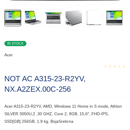
IN STOCK
Acer
Rated
NOT AC A315-23-R2YV,
0.001
out
NX.A2ZEX.00C-256
of
5
Acer A315-23-R2YV, AMD, Windows 11 Home in S mode, Athlon
SILVER 3050U,2 ,30 GHZ, Core 2, 8GB, 15,6″, FHD-IPS,
SSD[GB] 256GB, 1,9 kg, BojaSrebrna