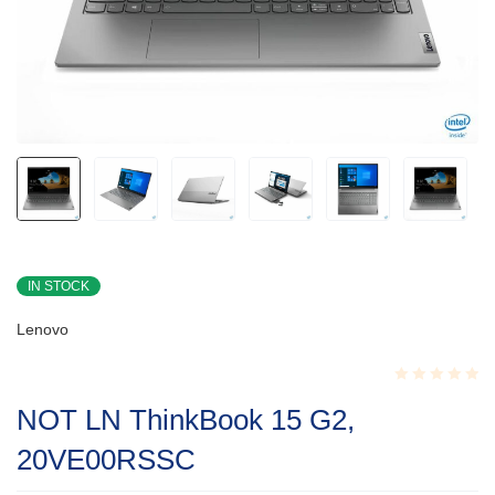
IN STOCK
Lenovo
Rated
NOT LN ThinkBook 15 G2,
0.001
out
20VE00RSSC
of
5