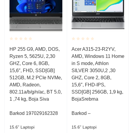
Rated
Rated
HP 255 G9, AMD, DOS,
Acer A315-23-R2YV,
0.001
0.001
Ryzen 5, 5625U, 2,30
AMD, Windows 11 Home
out
out
of
of
GHZ, Core 6, 8GB,
in S mode, Athlon
5
5
15,6″, FHD, SSD[GB]
SILVER 3050U,2 ,30
512GB, M.2 PCIe NVMe,
GHZ, Core 2, 8GB,
AMD, Radeon,
15,6″, FHD-IPS,
802.11a/b/g/n/ac, BT 5.0,
SSD[GB] 256GB, 1,9 kg,
1 ,74 kg, Boja Siva
BojaSrebrna
Barkod 197029162328
Barkod –
15.6” Laptopi
15.6” Laptopi