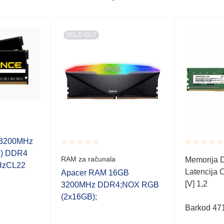
SOLD OUT
3200MHz
B) DDR4
Rated
Rated
RAM za računala
Memorija 
0.001
0.001
HzCL22
Latencija 
out
out
Apacer RAM 16GB
of
of
[V] 1,2
3200MHz DDR4;NOX RGB
5
5
(2x16GB);
Barkod 47