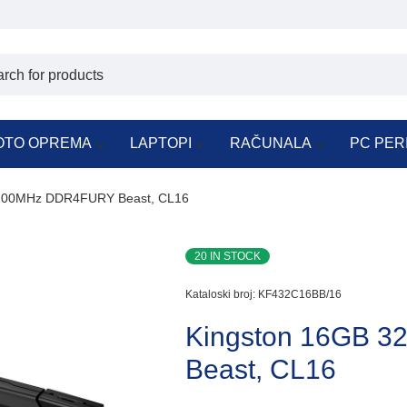
OTO OPREMA
LAPTOPI
RAČUNALA
PC PER
3200MHz DDR4FURY Beast, CL16
20 IN STOCK
Kataloski broj:
KF432C16BB/16
Kingston 16GB 
Beast, CL16