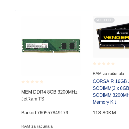
SOLD OUT
Rated
RAM za računala
0.001
out
CORSAIR 16GB 
of
SODIMM(2 x 8G
Rated
5
MTs
MEM DDR4 8GB 3200MHz
0.001
SODIMM 3200M
38
JetRam TS
out
Memory Kit
of
5
118.80
KM
Barkod 760557849179
RAM za računala