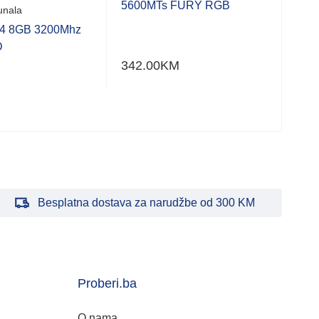
5600MTs FURY RGB
unala
MEM
 8GB 3200Mhz
FU
D
342.00
KM
172
Besplatna dostava za narudžbe od 300 KM
Proberi.ba
O nama