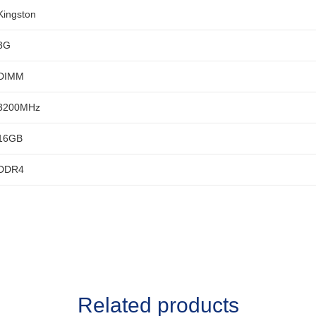
Kingston
3G
DIMM
3200MHz
16GB
DDR4
Related products