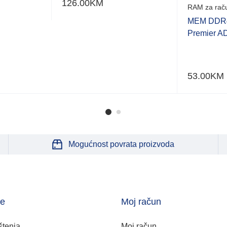
126.00
KM
RAM za rač
MEM DDR4
Premier A
53.00
KM
Mogućnost povrata proizvoda
je
Moj račun
štenja
Moj račun