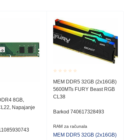
Rated
MEM DDR5 32GB (2x16GB)
0.001
5600MTs FURY Beast RGB
out
of
CL38
Rate
5
DDR4 8GB,
MEM
0.0
CL22, Napajanje
FUR
out
Barkod 740617328493
of
5
Bar
RAM za računala
11085930743
MEM DDR5 32GB (2x16GB)
RAM 