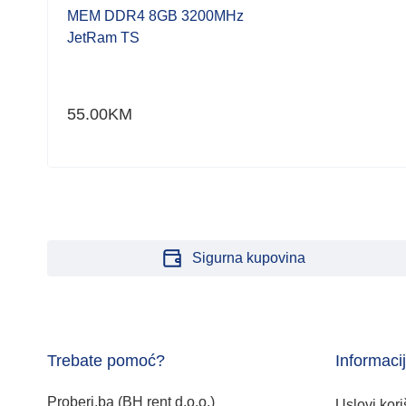
MTs
MEM DDR4 8GB 3200MHz
JetRam TS
55.00
KM
Sigurna kupovina
Trebate pomoć?
Informaci
Proberi.ba (BH rent d.o.o.)
Uslovi kori