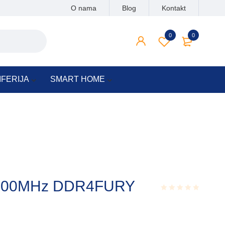
O nama
Blog
Kontakt
0
0
IFERIJA
SMART HOME
3200MHz DDR4FURY
Rated
0.001
out