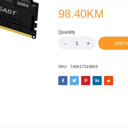
98.40
KM
Quantity
Add t
SKU:
740617319859