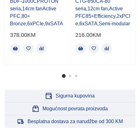
BDF-1000CPROTON
CTG-650CA-80
5
5
seria,14cm fanActive
seria,12cm fan,Active
PFC,80+
PFC85+Efficiency,2xPCI
Bronze,6xPCIe,9xSATA
e,6xSATA,Semi-modular
378.00
KM
216.00
KM
Sigurna kupovina
Mogućnost povrata proizvoda
Besplatna dostava za narudžbe od 300 KM