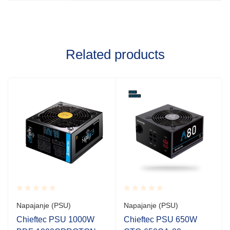
Related products
Rated
Rated
Napajanje (PSU)
Napajanje (PSU)
0.001
0.001
out
out
Chieftec PSU 1000W
Chieftec PSU 650W
of
of