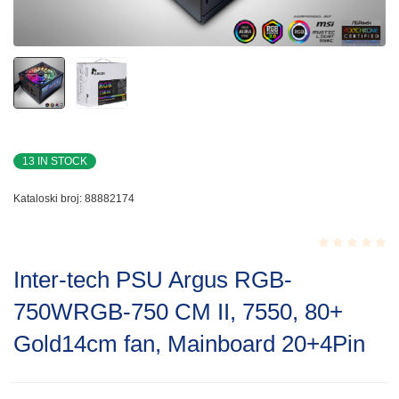
13 IN STOCK
Kataloski broj:
88882174
Rated
Inter-tech PSU Argus RGB-
0.001
out
750WRGB-750 CM II, 7550, 80+
of
5
Gold14cm fan, Mainboard 20+4Pin