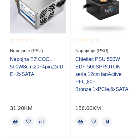
Rated
Rated
Napajanje (PSU)
Napajanje (PSU)
0.001
0.001
out
out
Napojna EZ COOL
Chieftec PSU 500W
of
of
500W8cm,20+4pin,2xID
BDF-500SPROTON
5
5
E+2xSATA
seria,12cm fanActive
PFC,80+
Bronze,1xPCIe,6xSATA
31.20
KM
156.00
KM