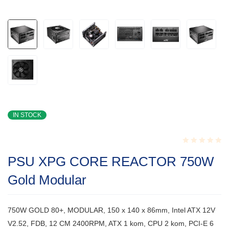
IN STOCK
Rated
PSU XPG CORE REACTOR 750W
0.001
out
Gold Modular
of
5
750W GOLD 80+, MODULAR, 150 x 140 x 86mm, Intel ATX 12V
V2.52, FDB, 12 CM 2400RPM, ATX 1 kom, CPU 2 kom, PCI-E 6