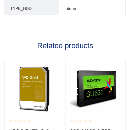
TYPE_HDD
Interni
Related products
Rated
Rated