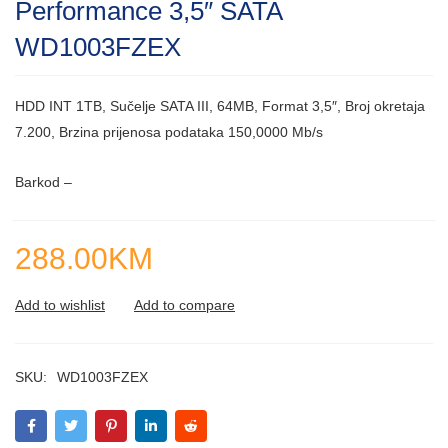
Performance 3,5″ SATA
of
5
WD1003FZEX
HDD INT 1TB, Sučelje SATA III, 64MB, Format 3,5″, Broj okretaja
7.200, Brzina prijenosa podataka 150,0000 Mb/s
Barkod –
288.00
KM
SKU:
WD1003FZEX