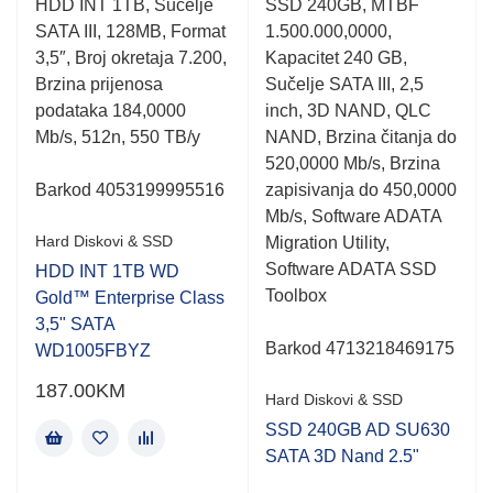
HDD INT 1TB, Sučelje
SSD 240GB, MTBF
0.001
0.001
SATA III, 128MB, Format
1.500.000,0000,
out
out
of
of
3,5″, Broj okretaja 7.200,
Kapacitet 240 GB,
5
5
Brzina prijenosa
Sučelje SATA III, 2,5
podataka 184,0000
inch, 3D NAND, QLC
Mb/s, 512n, 550 TB/y
NAND, Brzina čitanja do
520,0000 Mb/s, Brzina
Barkod 4053199995516
zapisivanja do 450,0000
Mb/s, Software ADATA
Hard Diskovi & SSD
Migration Utility,
Software ADATA SSD
HDD INT 1TB WD
Toolbox
Gold™ Enterprise Class
3,5" SATA
Barkod 4713218469175
WD1005FBYZ
187.00
KM
Hard Diskovi & SSD
SSD 240GB AD SU630
SATA 3D Nand 2.5"