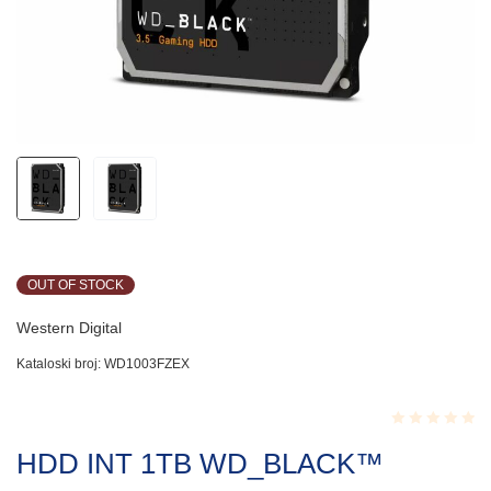
OUT OF STOCK
Western Digital
Kataloski broj:
WD1003FZEX
Rated
HDD INT 1TB WD_BLACK™
0.001
out