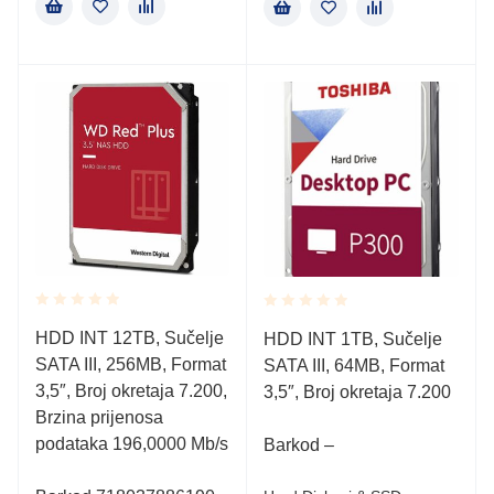
Rated
Rated
HDD INT 12TB, Sučelje
HDD INT 1TB, Sučelje
0.001
0.001
SATA III, 256MB, Format
out
SATA III, 64MB, Format
out
of
of
3,5″, Broj okretaja 7.200,
3,5″, Broj okretaja 7.200
5
5
Brzina prijenosa
podataka 196,0000 Mb/s
Barkod –