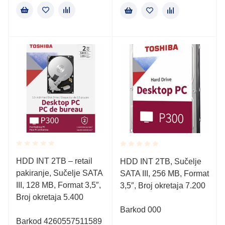
Rated
Rated
HDD INT 2TB – retail
HDD INT 2TB, Sučelje
0.001
0.001
pakiranje, Sučelje SATA
out
SATA III, 256 MB, Format
out
of
of
III, 128 MB, Format 3,5″,
3,5″, Broj okretaja 7.200
5
5
Broj okretaja 5.400
Barkod 000
Barkod 4260557511589