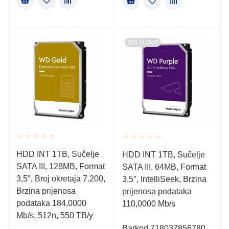
SOLD OUT
Rated
Rated
HDD INT 1TB, Sučelje
HDD INT 1TB, Sučelje
0.001
0.001
SATA III, 128MB, Format
out
SATA III, 64MB, Format
out
of
of
3,5″, Broj okretaja 7.200,
3,5″, IntelliSeek, Brzina
5
5
Brzina prijenosa
prijenosa podataka
podataka 184,0000
110,0000 Mb/s
Mb/s, 512n, 550 TB/y
Barkod 718037856780