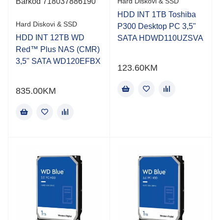
Barkod 718037886190
Hard Diskovi & SSD
HDD INT 1TB Toshiba
Hard Diskovi & SSD
P300 Desktop PC 3,5"
HDD INT 12TB WD
SATA HDWD110UZSVA
Red™ Plus NAS (CMR)
3,5" SATA WD120EFBX
123.60
KM
835.00
KM