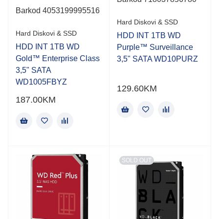
Barkod 4053199995516
Hard Diskovi & SSD
Hard Diskovi & SSD
HDD INT 1TB WD
HDD INT 1TB WD
Purple™ Surveillance
Gold™ Enterprise Class
3,5" SATA WD10PURZ
3,5" SATA
WD1005FBYZ
129.60
KM
187.00
KM
SOLD OUT