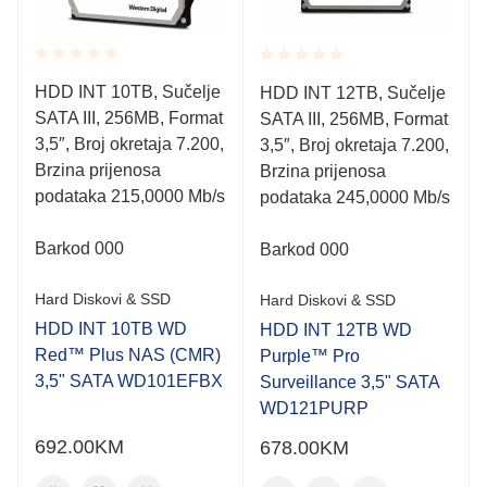
Rated
Rated
HDD INT 10TB, Sučelje
HDD INT 12TB, Sučelje
0.001
0.001
SATA III, 256MB, Format
out
SATA III, 256MB, Format
out
of
of
3,5″, Broj okretaja 7.200,
3,5″, Broj okretaja 7.200,
5
5
Brzina prijenosa
Brzina prijenosa
podataka 215,0000 Mb/s
podataka 245,0000 Mb/s
Barkod 000
Barkod 000
Hard Diskovi & SSD
Hard Diskovi & SSD
HDD INT 10TB WD
HDD INT 12TB WD
Red™ Plus NAS (CMR)
Purple™ Pro
3,5" SATA WD101EFBX
Surveillance 3,5" SATA
WD121PURP
692.00
KM
678.00
KM