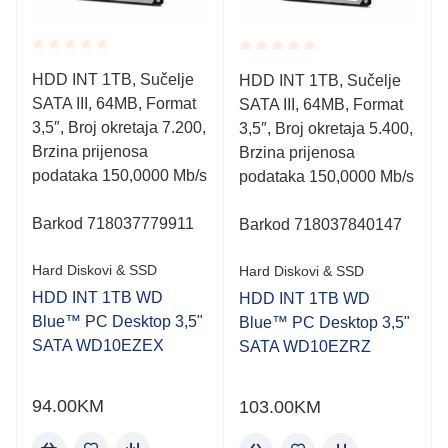
Rated
Rated
HDD INT 1TB, Sučelje
HDD INT 1TB, Sučelje
0.001
0.001
SATA III, 64MB, Format
out
SATA III, 64MB, Format
out
of
of
3,5″, Broj okretaja 7.200,
3,5″, Broj okretaja 5.400,
5
5
Brzina prijenosa
Brzina prijenosa
podataka 150,0000 Mb/s
podataka 150,0000 Mb/s
Barkod 718037779911
Barkod 718037840147
Hard Diskovi & SSD
Hard Diskovi & SSD
HDD INT 1TB WD
HDD INT 1TB WD
Blue™ PC Desktop 3,5"
Blue™ PC Desktop 3,5"
SATA WD10EZEX
SATA WD10EZRZ
94.00
KM
103.00
KM