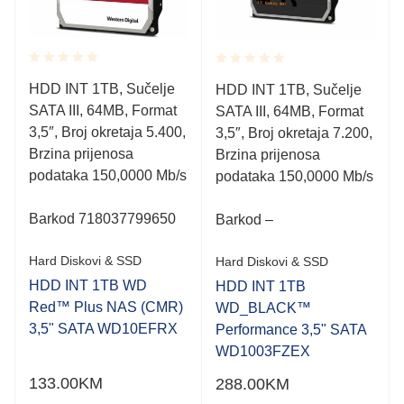
Rated
Rated
HDD INT 1TB, Sučelje
HDD INT 1TB, Sučelje
0.001
0.001
SATA III, 64MB, Format
out
SATA III, 64MB, Format
out
of
of
3,5″, Broj okretaja 5.400,
3,5″, Broj okretaja 7.200,
5
5
Brzina prijenosa
Brzina prijenosa
podataka 150,0000 Mb/s
podataka 150,0000 Mb/s
Barkod 718037799650
Barkod –
Hard Diskovi & SSD
Hard Diskovi & SSD
HDD INT 1TB WD
HDD INT 1TB
Red™ Plus NAS (CMR)
WD_BLACK™
3,5" SATA WD10EFRX
Performance 3,5" SATA
WD1003FZEX
133.00
KM
288.00
KM