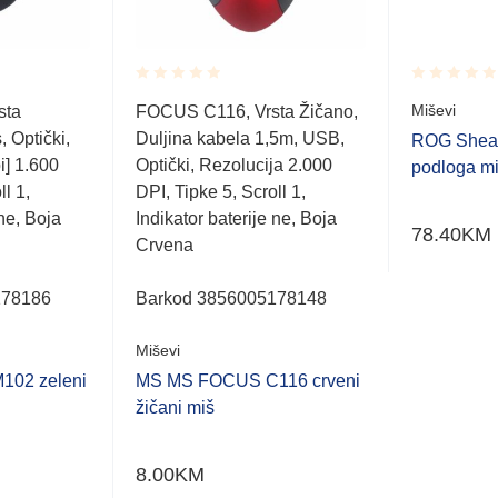
Rated
Rated
Miševi
sta
FOCUS C116, Vrsta Žičano,
0.001
0.001
 Optički,
Duljina kabela 1,5m, USB,
out
out
ROG Sheat
of
of
i] 1.600
Optički, Rezolucija 2.000
podloga mi
5
5
ll 1,
DPI, Tipke 5, Scroll 1,
 ne, Boja
Indikator baterije ne, Boja
78.40
KM
Crvena
178186
Barkod 3856005178148
Miševi
02 zeleni
MS MS FOCUS C116 crveni
žičani miš
8.00
KM