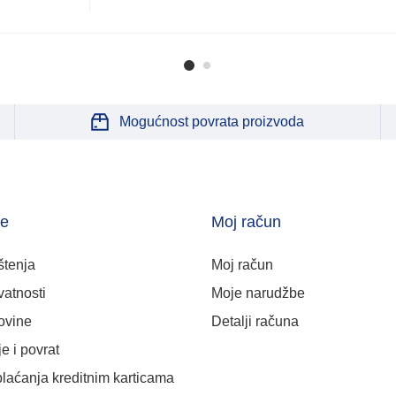
Mogućnost povrata proizvoda
je
Moj račun
štenja
Moj račun
vatnosti
Moje narudžbe
ovine
Detalji računa
e i povrat
plaćanja kreditnim karticama