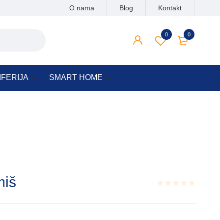
O nama
Blog
Kontakt
0
0
IFERIJA
SMART HOME
miš
Rated
0.001
out