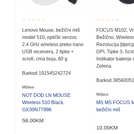
Rated
Rated
Lenovo Mouse, bežični miš
FOCUS M102, Vr
0.001
0.001
ki,
model 510, optički senzor,
Bežično, Wireless,
out
out
of
of
0
2.4 GHz wireless preko nano
Rezolucija [dpi/cp
5
5
USB receivera, 2 tipke +
DPI, Tipke 3, Scro
ja
scroll, crna boja, 60 g
Indikator baterije
Zelena
SB
Barkod 191545242724
LENT
Barkod 3856005
Miševi
Miševi
NOT DOD LN MOUSE
Wireless 510 Black,
MS MS FOCUS M1
GX30N77996
bežični miš
58.00
KM
10.00
KM