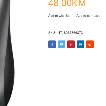
48.00
KM
SKU:
4718017366373