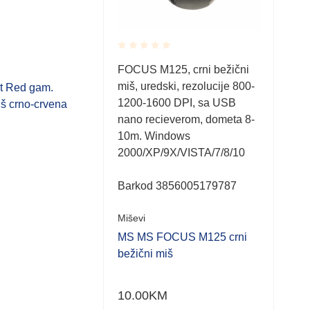
Rated
Rate
FOCUS M125, crni bežični
FOC
0.001
0.0
miš, uredski, rezolucije 800-
Beži
out
out
 Red gam.
of
of
1200-1600 DPI, sa USB
Rezo
š crno-crvena
5
5
nano recieverom, dometa 8-
DPI,
10m. Windows
Indi
2000/XP/9X/VISTA/7/8/10
Crna
reci
Barkod 3856005179787
por
clic
Miševi
Miše
MS MS FOCUS M125 crni
bežični miš
MS 
punj
10.00
KM