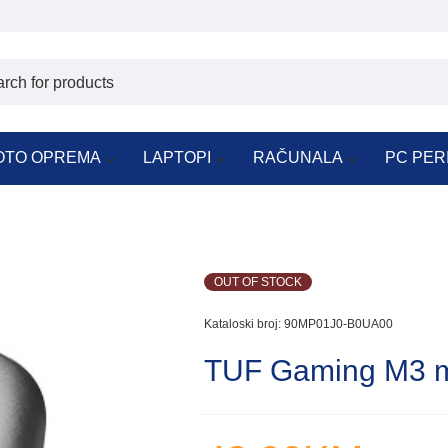
OTO OPREMA
LAPTOPI
RAČUNALA
PC PER
OUT OF STOCK
Kataloski broj:
90MP01J0-B0UA00
TUF Gaming M3 