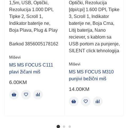
of
of
1,5m, USB, Optički,
Optički, Rezolucija
5
5
Rezolucija 1.000 DPI,
[dpi/cpi] 1.600 DPI, Tipke
Tipke 2, Scroll 1,
3, Scroll 1, Indikator
Indikator baterije ne,
baterije ne, Boja Crna,
Boja Plava, Plug & Play
Litij baterija, Nano
reciever, s kablom sa
Barkod 3856005178162
USB portom za punjenje,
SILENT click tehnologija
Miševi
Miševi
MS MS FOCUS C111
plavi žičani miš
MS MS FOCUS M310
punjivi bežični miš
6.00
KM
14.00
KM