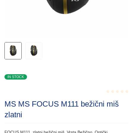
IN STOCK
Rated
MS MS FOCUS M111 bežični miš
0.001
out
zlatni
of
5
FOCUS M111, zlatni bežični miš, Vrsta Bežično, Optički,