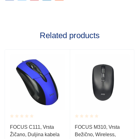
Related products
Rated
Rated
FOCUS C111, Vrsta
FOCUS M310, Vrsta
0.001
0.001
Žičano, Duljina kabela
Bežično, Wireless,
out
out