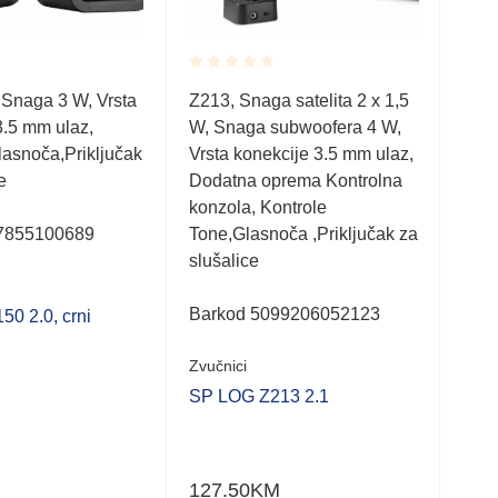
Rated
Rate
Zvuč
, Snaga 3 W, Vrsta
Z213, Snaga satelita 2 x 1,5
0.001
0.0
3.5 mm ulaz,
W, Snaga subwoofera 4 W,
out
out
Xiao
of
of
lasnoča,Priključak
Vrsta konekcije 3.5 mm ulaz,
otpo
5
5
e
Dodatna oprema Kontrolna
BT 
konzola, Kontrole
49.
7855100689
Tone,Glasnoča ,Priključak za
slušalice
Barkod 5099206052123
0 2.0, crni
Zvučnici
SP LOG Z213 2.1
127.50
KM