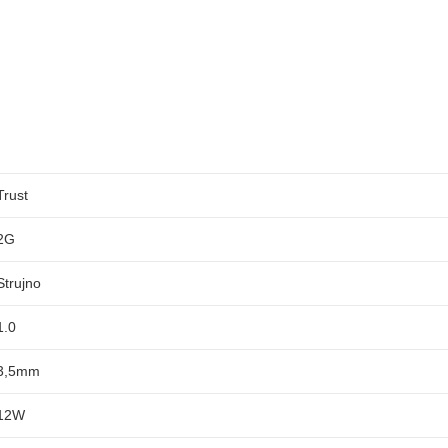
Trust
2G
Strujno
1.0
3,5mm
12W