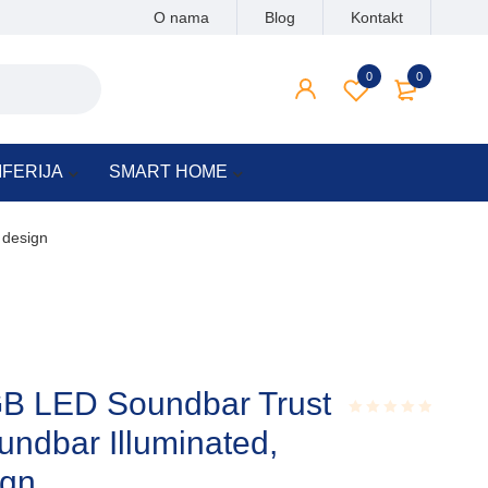
O nama
Blog
Kontakt
0
0
IFERIJA
SMART HOME
 design
B LED Soundbar Trust
undbar Illuminated,
Rated
0.001
out
ign