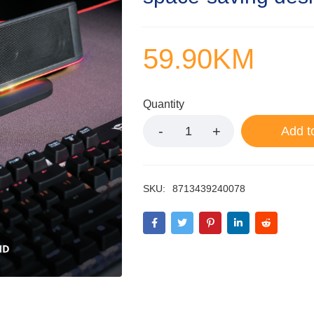
59.90
KM
Quantity
Add t
SKU:
8713439240078