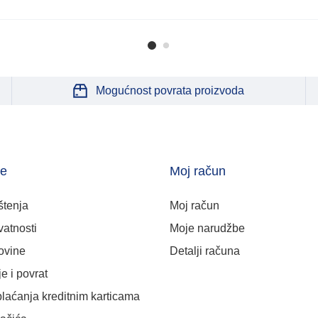
Mogućnost povrata proizvoda
je
Moj račun
štenja
Moj račun
vatnosti
Moje narudžbe
ovine
Detalji računa
e i povrat
plaćanja kreditnim karticama