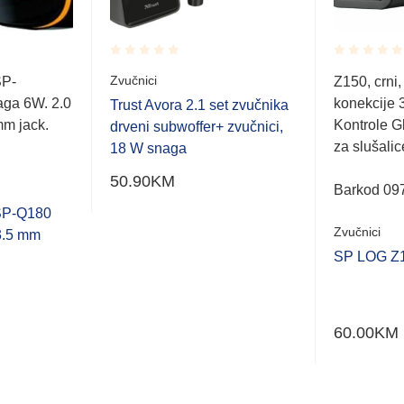
Rated
Rated
Zvučnici
SP-
Z150, crni
0.001
0.001
aga 6W. 2.0
konekcije 
out
out
Trust Avora 2.1 set zvučnika
of
of
mm jack.
Kontrole G
drveni subwoffer+ zvučnici,
5
5
za slušalic
18 W snaga
50.90
KM
Barkod 09
 SP-Q180
Zvučnici
 3.5 mm
SP LOG Z15
60.00
KM