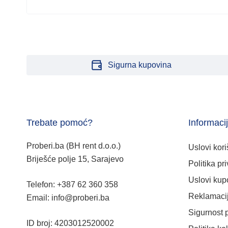
Sigurna kupovina
Trebate pomoć?
Informaci
Proberi.ba (BH rent d.o.o.)
Uslovi kori
Briješće polje 15, Sarajevo
Politika pri
Uslovi kup
Telefon: +387 62 360 358
Reklamacij
Email: info@proberi.ba
Sigurnost 
ID broj: 4203012520002