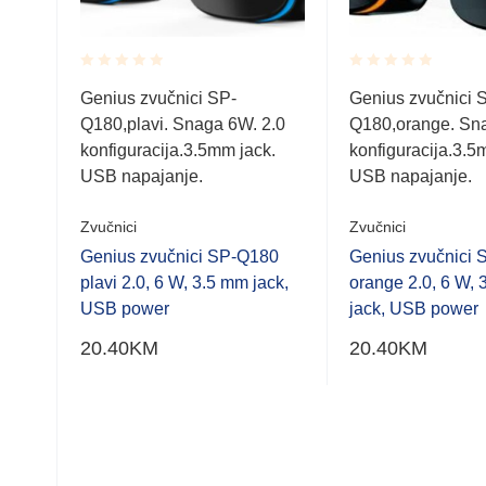
Rated
Rated
Genius zvučnici SP-
Genius zvučnici 
0.001
0.001
Q180,plavi. Snaga 6W. 2.0
Q180,orange. Sn
out
out
of
of
konfiguracija.3.5mm jack.
konfiguracija.3.5
u,
5
5
USB napajanje.
USB napajanje.
Ah
Zvučnici
Zvučnici
Genius zvučnici SP-Q180
Genius zvučnici
plavi 2.0, 6 W, 3.5 mm jack,
orange 2.0, 6 W,
USB power
jack, USB power
20.40
KM
20.40
KM