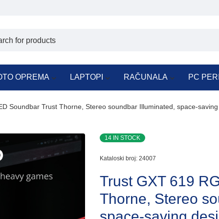
OTO OPREMA
LAPTOPI
RAČUNALA
PC PER
D Soundbar Trust Thorne, Stereo soundbar Illuminated, space-saving
14 IN STOCK
Kataloski broj:
24007
Trust GXT 619 RG
Thorne, Stereo so
space-saving des