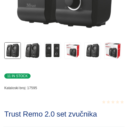
11 IN STOCK
Kataloski broj:
17595
Rated
Trust Remo 2.0 set zvučnika
0.001
out
of