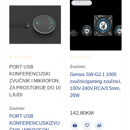
SOLD OUT
Rated
Rated
Zvučnici
PORT USB
0.001
0.001
KONFERENCIJSKI
out
out
Genius SW-G2.1 1000
of
of
ZVUČNIK I MIKROFON,
zvučnicigaming zvučnici,
5
5
ZA PROSTORIJE DO 10
100V-240V,RCA/3.5mm,
LJUDI
26W
Zvučnici
142.80
KM
PORT USB
KONFERENCIJSKIZVU