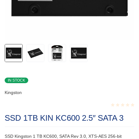
IN STOCK
Kingston
Rated
SSD 1TB KIN KC600 2.5″ SATA 3
0.001
out
of
5
SSD Kingston 1 TB KC600, SATA Rev 3.0, XTS-AES 256-bit