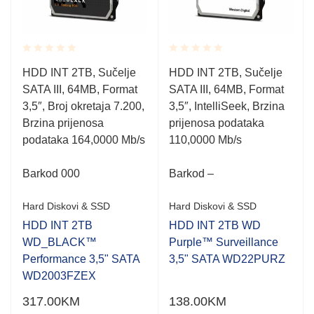
Rated
Rated
HDD INT 2TB, Sučelje
HDD INT 2TB, Sučelje
0.001
0.001
SATA III, 64MB, Format
SATA III, 64MB, Format
out
out
of
of
3,5″, Broj okretaja 7.200,
3,5″, IntelliSeek, Brzina
5
5
Brzina prijenosa
prijenosa podataka
podataka 164,0000 Mb/s
110,0000 Mb/s
Barkod 000
Barkod –
Hard Diskovi & SSD
Hard Diskovi & SSD
HDD INT 2TB
HDD INT 2TB WD
WD_BLACK™
Purple™ Surveillance
Performance 3,5" SATA
3,5" SATA WD22PURZ
WD2003FZEX
317.00
KM
138.00
KM