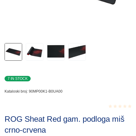
7 IN STOCK
Kataloski broj:
90MP00K1-B0UA00
Rated
ROG Sheat Red gam. podloga miš
0.001
out
crno-crvena
of
5