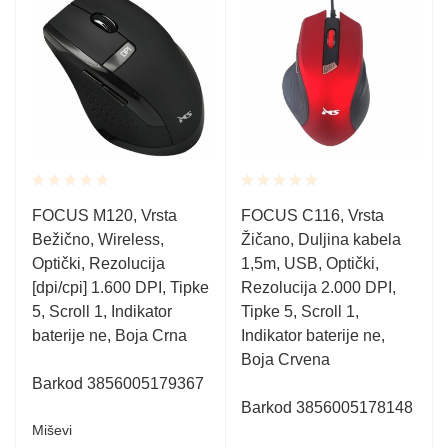
Rated
Rated
FOCUS M120, Vrsta
FOCUS C116, Vrsta
0.001
0.001
Bežično, Wireless,
Žičano, Duljina kabela
out
out
of
of
Optički, Rezolucija
1,5m, USB, Optički,
5
5
[dpi/cpi] 1.600 DPI, Tipke
Rezolucija 2.000 DPI,
5, Scroll 1, Indikator
Tipke 5, Scroll 1,
baterije ne, Boja Crna
Indikator baterije ne,
Boja Crvena
Barkod 3856005179367
Barkod 3856005178148
Miševi