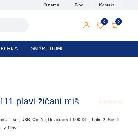
O nama
Blog
Kontakt
0
0
IFERIJA
SMART HOME
 plavi žičani miš
Rated
0.001
ela 1,5m, USB, Optički, Rezolucija 1.000 DPI, Tipke 2, Scroll
out
of
ug & Play
5