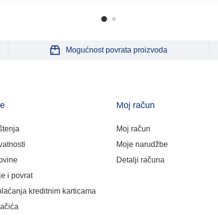
Mogućnost povrata proizvoda
je
Moj račun
štenja
Moj račun
vatnosti
Moje narudžbe
ovine
Detalji računa
e i povrat
plaćanja kreditnim karticama
lačića