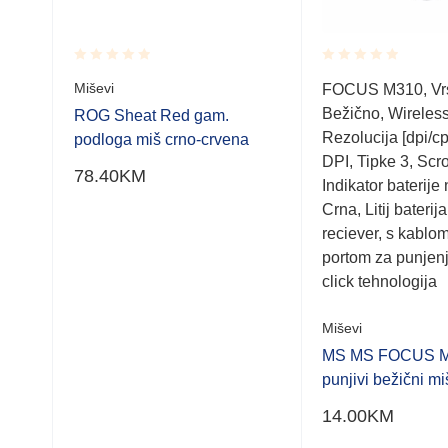
Rated
Rated
Miševi
FOCUS M310, Vr
0.001
0.001
Bežično, Wireless,
out
out
ROG Sheat Red gam.
of
of
 dpi,
Rezolucija [dpi/cp
podloga miš crno-crvena
5
5
e da,
DPI, Tipke 3, Scro
78.40
KM
iver
Indikator baterije
Crna, Litij baterij
reciever, s kabl
portom za punjen
click tehnologija
Miševi
MS MS FOCUS 
punjivi bežični mi
14.00
KM