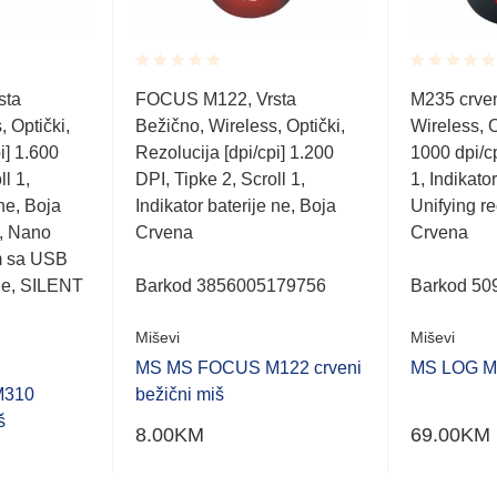
Rated
Rated
sta
FOCUS M122, Vrsta
M235 crven
0.001
0.001
 Optički,
Bežično, Wireless, Optički,
Wireless, O
out
out
of
of
i] 1.600
Rezolucija [dpi/cpi] 1.200
1000 dpi/cp
5
5
ll 1,
DPI, Tipke 2, Scroll 1,
1, Indikator
 ne, Boja
Indikator baterije ne, Boja
Unifying re
a, Nano
Crvena
Crvena
om sa USB
je, SILENT
Barkod 3856005179756
Barkod 50
Miševi
Miševi
MS MS FOCUS M122 crveni
MS LOG M2
M310
bežični miš
š
8.00
KM
69.00
KM