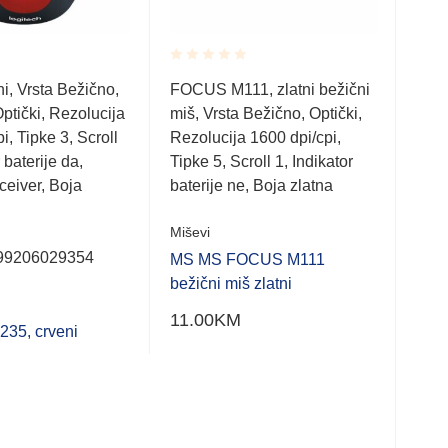
Rated
Rate
i, Vrsta Bežično,
FOCUS M111, zlatni bežični
M510
0.001
0.0
ptički, Rezolucija
miš, Vrsta Bežično, Optički,
Suč
out
out
of
of
i, Tipke 3, Scroll
Rezolucija 1600 dpi/cpi,
Opti
5
5
 baterije da,
Tipke 5, Scroll 1, Indikator
Tipk
ceiver, Boja
baterije ne, Boja zlatna
Boja
Miševi
Bar
99206029354
MS MS FOCUS M111
Miše
bežični miš zlatni
MS 
11.00
KM
35, crveni
90.