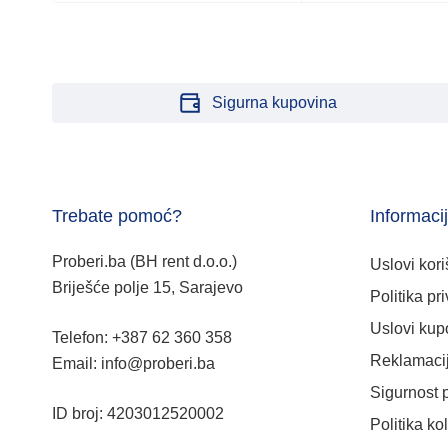
Sigurna kupovina
Trebate pomoć?
Informaci
Proberi.ba (BH rent d.o.o.)
Uslovi kori
Briješće polje 15, Sarajevo
Politika pri
Uslovi kup
Telefon: +387 62 360 358
Reklamacij
Email: info@proberi.ba
Sigurnost 
ID broj: 4203012520002
Politika ko