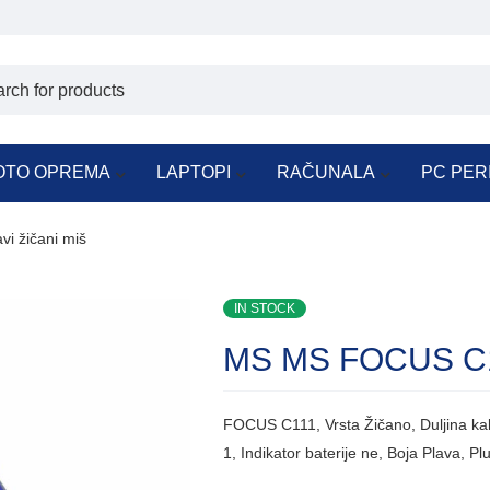
OTO OPREMA
LAPTOPI
RAČUNALA
PC PER
i žičani miš
IN STOCK
MS MS FOCUS C111
FOCUS C111, Vrsta Žičano, Duljina kab
1, Indikator baterije ne, Boja Plava, Pl