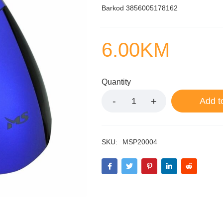
Barkod 3856005178162
6.00
KM
Quantity
Add t
SKU:
MSP20004