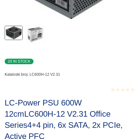
20 IN STOCK
Kataloski broj:
LC600H-12 V2.31
Rated
LC-Power PSU 600W
0.001
out
12cmLC600H-12 V2.31 Office
of
5
Series4+4 pin, 6x SATA, 2x PCIe,
Active PFC