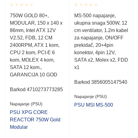
Rated
Rated
750W GOLD 80+,
MS-500 napajanje,
0.001
0.001
MODULAR, 150 x 140 x
ukupna snaga 500W, 12
out
out
of
of
86mm, Intel ATX 12V
cm ventilator, 1.2m kabel
5
5
V2.52, FDB, 12 CM
za napajanje, ON/OFF
2400RPM, ATX 1 kom,
prekidač, 20+4pin
CPU 2 kom, PCI-E 6
konektor, 4pin 12V,
kom, MOLEX 4 kom,
SATA x2, Molex x2, FDD
SATA 12 kom.,
x1
GARANCIJA 10 GOD
Barkod 3856005147540
Barkod 4710273773285
Napajanje (PSU)
Napajanje (PSU)
PSU MSI MS-500
PSU XPG CORE
REACTOR 750W Gold
Modular