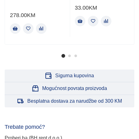
33.00
KM
278.00
KM
Sigurna kupovina
Mogućnost povrata proizvoda
Besplatna dostava za narudžbe od 300 KM
Trebate pomoć?
Proberi.ba (BH rent d.o.o.)