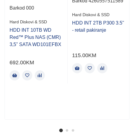
Barkod 4260557511589
Barkod 000
Hard Diskovi & SSD
Hard Diskovi & SSD
HDD INT 2TB P300 3.5"
HDD INT 10TB WD
- retail pakiranje
Red™ Plus NAS (CMR)
3,5" SATA WD101EFBX
115.00
KM
692.00
KM