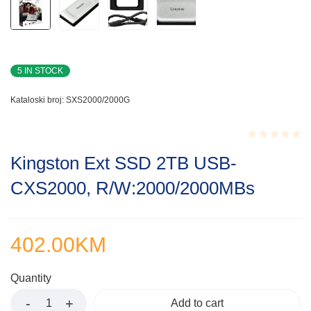
5 IN STOCK
Kataloski broj:
SXS2000/2000G
Rated
Kingston Ext SSD 2TB USB-
0.001
out
CXS2000, R/W:2000/2000MBs
of
5
402.00
KM
Quantity
Add to cart