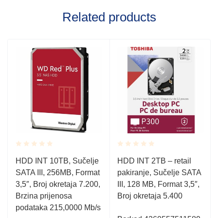
Related products
Rated
Rated
HDD INT 10TB, Sučelje
HDD INT 2TB – retail
0.001
0.001
SATA III, 256MB, Format
pakiranje, Sučelje SATA
out
out
of
of
3,5″, Broj okretaja 7.200,
III, 128 MB, Format 3,5″,
5
5
Brzina prijenosa
Broj okretaja 5.400
podataka 215,0000 Mb/s