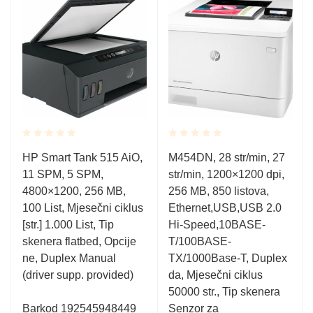
,
Rated
Rated
HP Smart Tank 515 AiO,
M454DN, 28 str/min, 27
0.001
0.001
11 SPM, 5 SPM,
str/min, 1200×1200 dpi,
out
out
of
of
4800×1200, 256 MB,
256 MB, 850 listova,
5
5
100 List, Mjesečni ciklus
Ethernet,USB,USB 2.0
[str.] 1.000 List, Tip
Hi-Speed,10BASE-
skenera flatbed, Opcije
T/100BASE-
ne, Duplex Manual
TX/1000Base-T, Duplex
(driver supp. provided)
da, Mjesečni ciklus
50000 str., Tip skenera
Barkod 192545948449
Senzor za