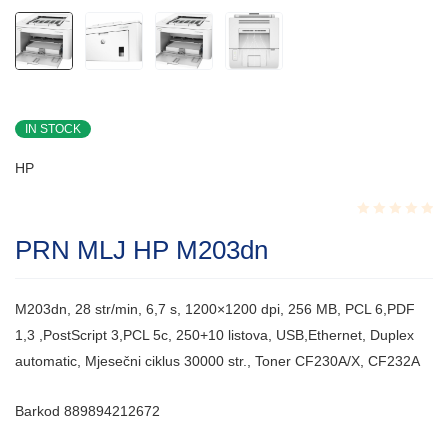
IN STOCK
HP
Rated
PRN MLJ HP M203dn
0.001
out
of
5
M203dn, 28 str/min, 6,7 s, 1200×1200 dpi, 256 MB, PCL 6,PDF
1,3 ,PostScript 3,PCL 5c, 250+10 listova, USB,Ethernet, Duplex
automatic, Mjesečni ciklus 30000 str., Toner CF230A/X, CF232A
Barkod 889894212672