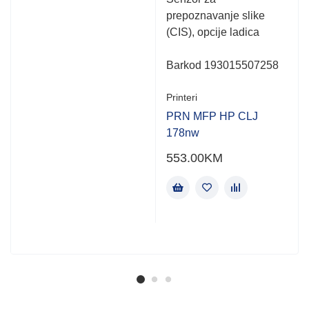
prepoznavanje slike
(CIS), opcije ladica
Barkod 193015507258
Printeri
PRN MFP HP CLJ
178nw
553.00
KM