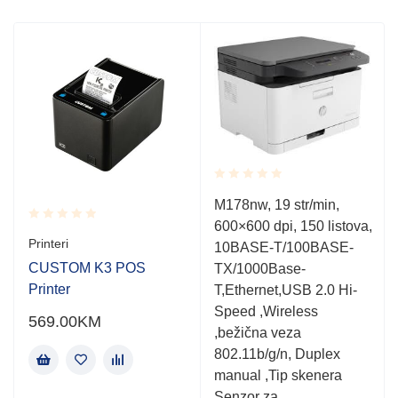
Rated
M178nw, 19 str/min,
0.001
600×600 dpi, 150 listova,
out
Rated
of
Printeri
10BASE-T/100BASE-
0.001
5
out
CUSTOM K3 POS
TX/1000Base-
of
0
Printer
T,Ethernet,USB 2.0 Hi-
5
Speed ,Wireless
569.00
KM
,bežična veza
802.11b/g/n, Duplex
manual ,Tip skenera
Senzor za