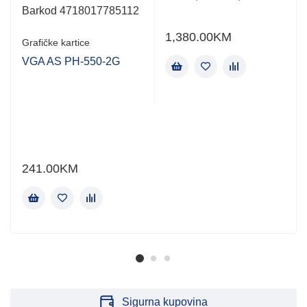
Barkod 4718017785112
1,380.00
KM
Grafičke kartice
VGA AS PH-550-2G
241.00
KM
Sigurna kupovina