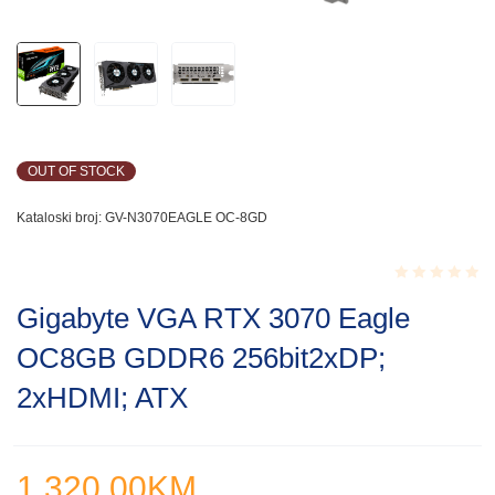
OUT OF STOCK
Kataloski broj:
GV-N3070EAGLE OC-8GD
Rated
Gigabyte VGA RTX 3070 Eagle
0.001
out
OC8GB GDDR6 256bit2xDP;
of
5
2xHDMI; ATX
1,320.00
KM