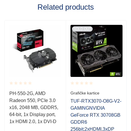
Related products
SOLD OUT
Rated
Rated
Grafičke kartice
PH-550-2G, AMD
0.001
0.001
Radeon 550, PCIe 3.0
out
out
TUF-RTX3070-O8G-V2-
of
of
x16, 2048 MB, GDDR5,
GAMINGNVIDIA
5
5
64-bit, 1x Display port,
GeForce RTX 30708GB
1x HDMI 2.0, 1x DVI-D
GDDR6
256bit;2xHDMI,3xDP