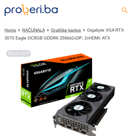
Home
RAČUNALA
Grafičke kartice
Gigabyte VGA RTX
3070 Eagle OC8GB GDDR6 256bit2xDP; 2xHDMI; ATX
SOLD OUT