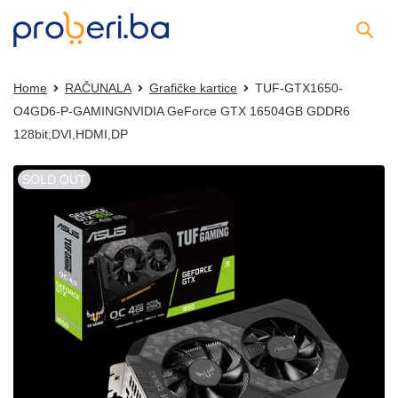
Home
RAČUNALA
Grafičke kartice
TUF-GTX1650-
O4GD6-P-GAMINGNVIDIA GeForce GTX 16504GB GDDR6
128bit;DVI,HDMI,DP
SOLD OUT