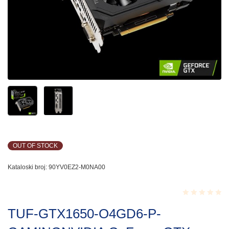
OUT OF STOCK
Kataloski broj:
90YV0EZ2-M0NA00
Rated
TUF-GTX1650-O4GD6-P-
0.001
out