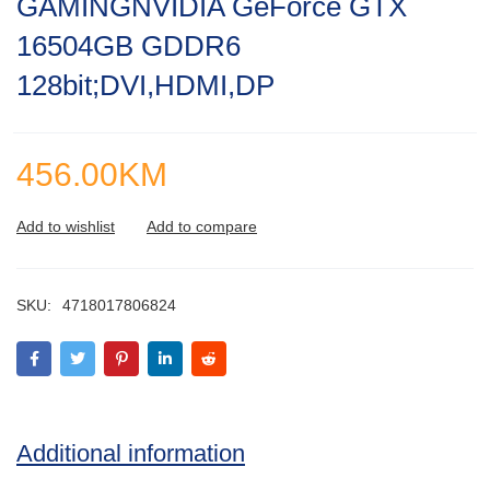
GAMINGNVIDIA GeForce GTX
of
5
16504GB GDDR6
128bit;DVI,HDMI,DP
456.00
KM
SKU:
4718017806824
Additional information