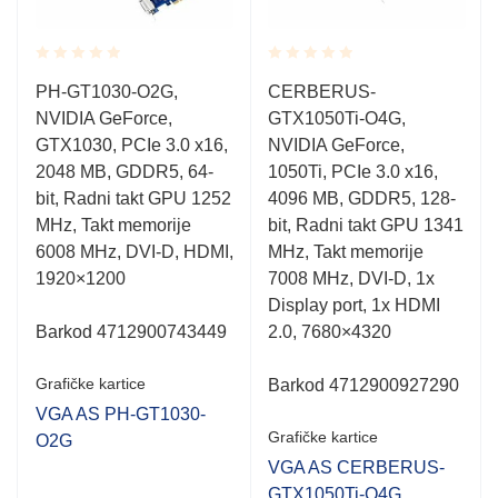
Rated
Rated
PH-GT1030-O2G,
CERBERUS-
0.001
0.001
NVIDIA GeForce,
GTX1050Ti-O4G,
out
out
of
of
GTX1030, PCIe 3.0 x16,
NVIDIA GeForce,
5
5
2048 MB, GDDR5, 64-
1050Ti, PCIe 3.0 x16,
bit, Radni takt GPU 1252
4096 MB, GDDR5, 128-
MHz, Takt memorije
bit, Radni takt GPU 1341
6008 MHz, DVI-D, HDMI,
MHz, Takt memorije
1920×1200
7008 MHz, DVI-D, 1x
Display port, 1x HDMI
Barkod 4712900743449
2.0, 7680×4320
Grafičke kartice
Barkod 4712900927290
VGA AS PH-GT1030-
Grafičke kartice
O2G
VGA AS CERBERUS-
GTX1050Ti-O4G