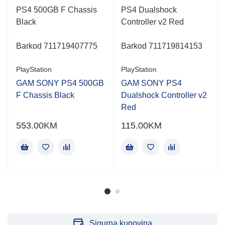
Rated
Rated
PS4 500GB F Chassis
PS4 Dualshock
0.001
0.001
Black
Controller v2 Red
out
out
of
of
5
5
Barkod 711719407775
Barkod 711719814153
PlayStation
PlayStation
GAM SONY PS4 500GB
GAM SONY PS4
F Chassis Black
Dualshock Controller v2
Red
553.00
KM
115.00
KM
Sigurna kupovina