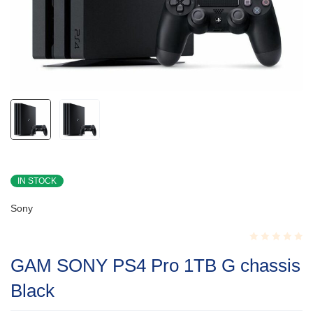
IN STOCK
Sony
Rated
GAM SONY PS4 Pro 1TB G chassis
0.001
out
Black
of
5