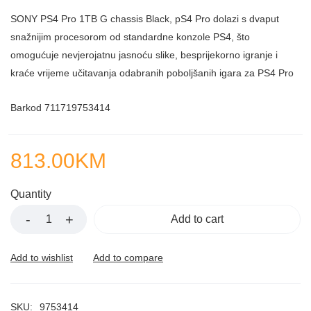
SONY PS4 Pro 1TB G chassis Black, pS4 Pro dolazi s dvaput
snažnijim procesorom od standardne konzole PS4, što
omogućuje nevjerojatnu jasnoću slike, besprijekorno igranje i
kraće vrijeme učitavanja odabranih poboljšanih igara za PS4 Pro
Barkod 711719753414
813.00
KM
Quantity
Add to cart
SKU:
9753414