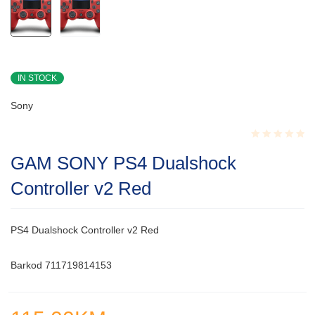
IN STOCK
Sony
Rated
GAM SONY PS4 Dualshock
0.001
out
Controller v2 Red
of
5
PS4 Dualshock Controller v2 Red
Barkod 711719814153