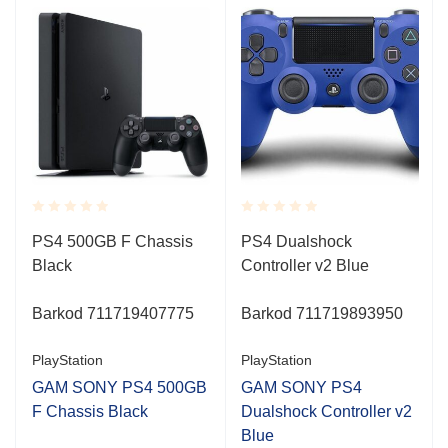
Rated
Rated
PS4 500GB F Chassis
PS4 Dualshock
0.001
0.001
Black
Controller v2 Blue
out
out
of
of
5
5
d
Barkod 711719407775
Barkod 711719893950
PlayStation
PlayStation
GAM SONY PS4 500GB
GAM SONY PS4
F Chassis Black
Dualshock Controller v2
Blue