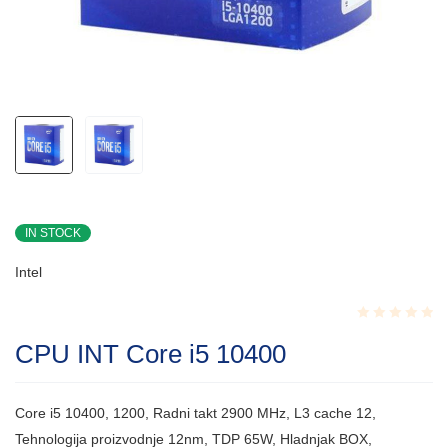
IN STOCK
Intel
Rated
CPU INT Core i5 10400
0.001
out
of
5
Core i5 10400, 1200, Radni takt 2900 MHz, L3 cache 12,
Tehnologija proizvodnje 12nm, TDP 65W, Hladnjak BOX,