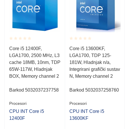
Rated
Rated
Core i5 12400F,
Core i5 13600KF,
0.001
0.001
LGA1700, 2500 MHz, L3
LGA1700, TDP 125-
out
out
of
of
cache 18MB, 10nm, TDP
181W, Hladnjak n/a,
5
5
65W-117W, Hladnjak
Integrirani grafički sustav
BOX, Memory channel 2
N, Memory channel 2
Barkod 5032037237758
Barkod 5032037258760
Procesori
Procesori
CPU INT Core i5
CPU INT Core i5
12400F
13600KF