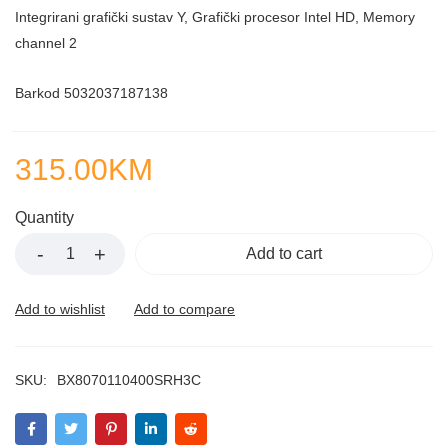
Integrirani grafički sustav Y, Grafički procesor Intel HD, Memory
channel 2
Barkod 5032037187138
315.00
KM
Quantity
Add to cart
SKU:
BX8070110400SRH3C