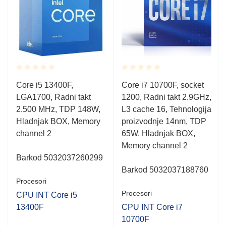
Rated
Rated
Core i5 13400F,
Core i7 10700F, socket
0.001
0.001
LGA1700, Radni takt
1200, Radni takt 2.9GHz,
out
out
of
of
2.500 MHz, TDP 148W,
L3 cache 16, Tehnologija
5
5
Hladnjak BOX, Memory
proizvodnje 14nm, TDP
channel 2
65W, Hladnjak BOX,
Memory channel 2
Barkod 5032037260299
Barkod 5032037188760
Procesori
Procesori
CPU INT Core i5
13400F
CPU INT Core i7
10700F