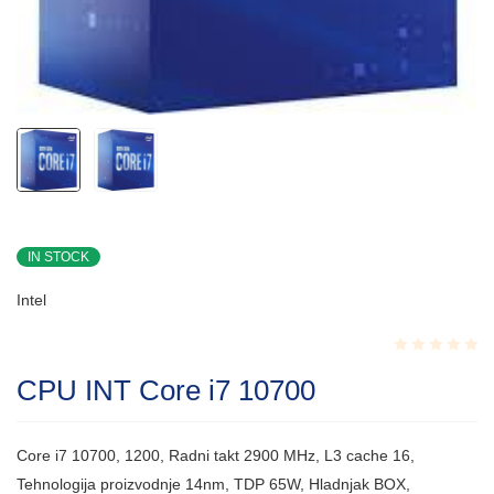
IN STOCK
Intel
Rated
CPU INT Core i7 10700
0.001
out
of
5
Core i7 10700, 1200, Radni takt 2900 MHz, L3 cache 16,
Tehnologija proizvodnje 14nm, TDP 65W, Hladnjak BOX,