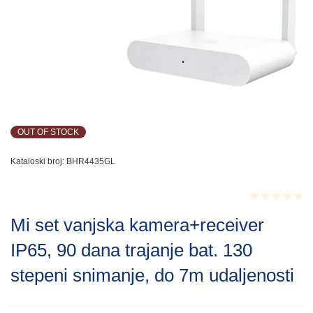
OUT OF STOCK
Kataloski broj:
BHR4435GL
Rated
Mi set vanjska kamera+receiver
0.001
out
IP65, 90 dana trajanje bat. 130
of
5
stepeni snimanje, do 7m udaljenosti