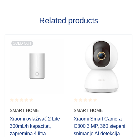
Related products
SOLD OUT
Rated
Rated
SMART HOME
SMART HOME
0.001
0.001
out
out
Xiaomi ovlaživač 2 Lite
Xiaomi Smart Camera
of
of
300mL/h kapacitet,
C300 3 MP, 360 stepeni
5
5
zapremina 4 litra
snimanje AI detekcija