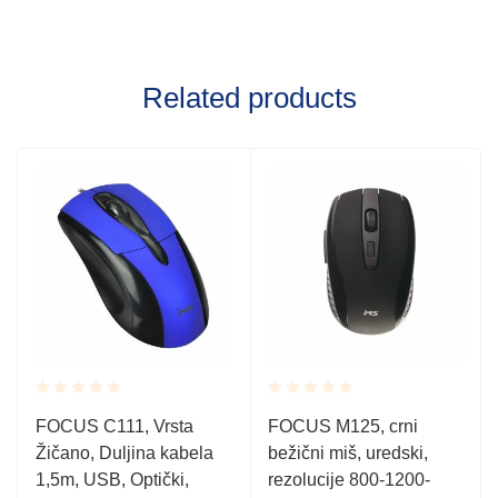
Related products
Rated
Rated
FOCUS C111, Vrsta
FOCUS M125, crni
0.001
0.001
Žičano, Duljina kabela
bežični miš, uredski,
out
out
of
of
1,5m, USB, Optički,
rezolucije 800-1200-
5
5