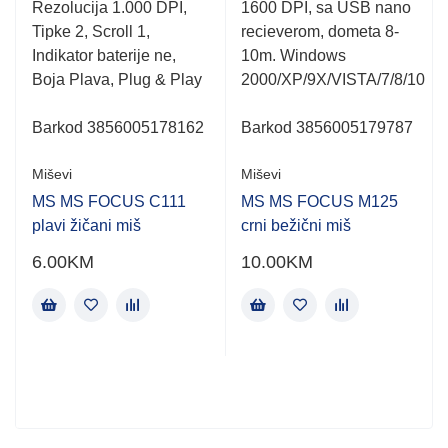
Rezolucija 1.000 DPI,
1600 DPI, sa USB nano
Tipke 2, Scroll 1,
recieverom, dometa 8-
Indikator baterije ne,
10m. Windows
Boja Plava, Plug & Play
2000/XP/9X/VISTA/7/8/10
Barkod 3856005178162
Barkod 3856005179787
Miševi
Miševi
MS MS FOCUS C111
MS MS FOCUS M125
plavi žičani miš
crni bežični miš
6.00
KM
10.00
KM