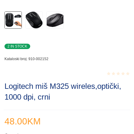
2 IN STOCK
Kataloski broj:
910-002152
Rated
Logitech miš M325 wireles,optički,
0.001
out
1000 dpi, crni
of
5
48.00
KM