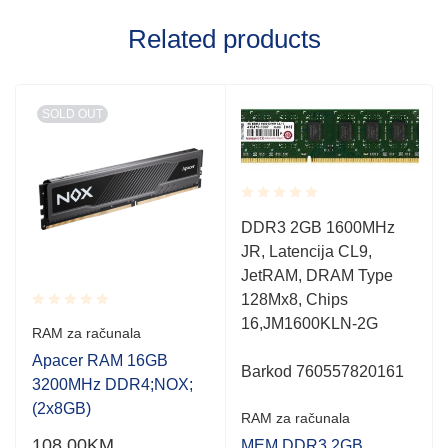
Related products
SOLD OUT
Rated
DDR3 2GB 1600MHz
0.001
JR, Latencija CL9,
out
of
JetRAM, DRAM Type
5
128Mx8, Chips
16,JM1600KLN-2G
Rated
RAM za računala
0.001
out
Apacer RAM 16GB
Barkod 760557820161
of
3200MHz DDR4;NOX;
5
(2x8GB)
RAM za računala
108.00
KM
MEM DDR3 2GB