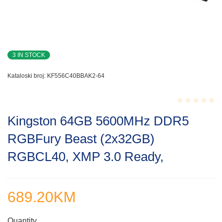
3 IN STOCK
Kataloski broj:
KF556C40BBAK2-64
Rated
Kingston 64GB 5600MHz DDR5
0.001
out
RGBFury Beast (2x32GB)
of
5
RGBCL40, XMP 3.0 Ready,
689.20
KM
Quantity