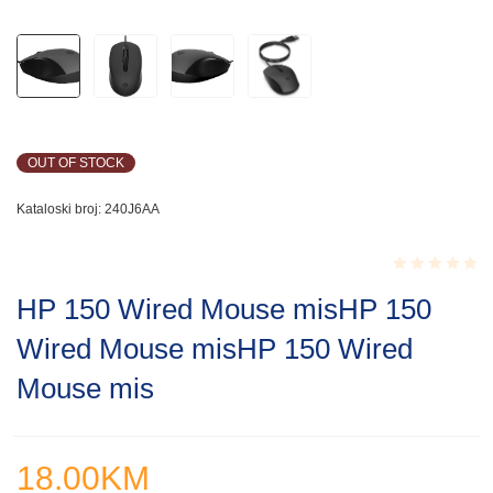
OUT OF STOCK
Kataloski broj:
240J6AA
Rated
HP 150 Wired Mouse misHP 150
0.001
out
Wired Mouse misHP 150 Wired
of
5
Mouse mis
18.00
KM