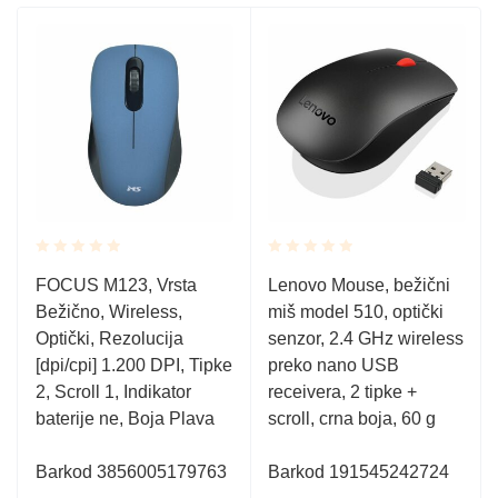
Rated
Rated
FOCUS M123, Vrsta
Lenovo Mouse, bežični
0.001
0.001
Bežično, Wireless,
miš model 510, optički
out
out
of
of
Optički, Rezolucija
senzor, 2.4 GHz wireless
5
5
[dpi/cpi] 1.200 DPI, Tipke
preko nano USB
2, Scroll 1, Indikator
receivera, 2 tipke +
baterije ne, Boja Plava
scroll, crna boja, 60 g
Barkod 3856005179763
Barkod 191545242724