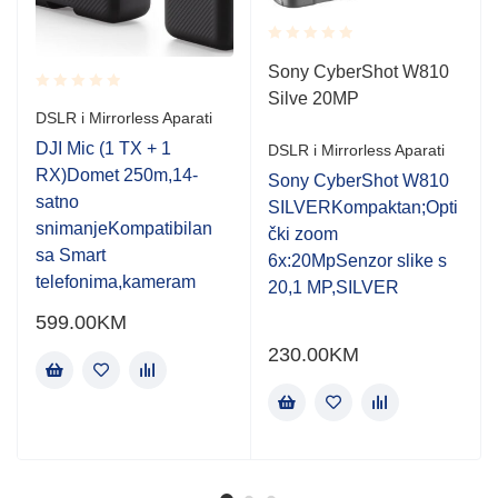
Rated
Sony CyberShot W810
0.001
Silve 20MP
out
Rated
of
DSLR i Mirrorless Aparati
0.001
5
out
DJI Mic (1 TX + 1
DSLR i Mirrorless Aparati
of
RX)Domet 250m,14-
Sony CyberShot W810
5
satno
SILVERKompaktan;Opti
snimanjeKompatibilan
čki zoom
sa Smart
6x:20MpSenzor slike s
telefonima,kameram
20,1 MP,SILVER
599.00
KM
230.00
KM