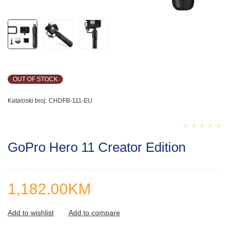
OUT OF STOCK
Kataloski broj:
CHDFB-111-EU
Rated
GoPro Hero 11 Creator Edition
0.001
out
of
5
1,182.00
KM