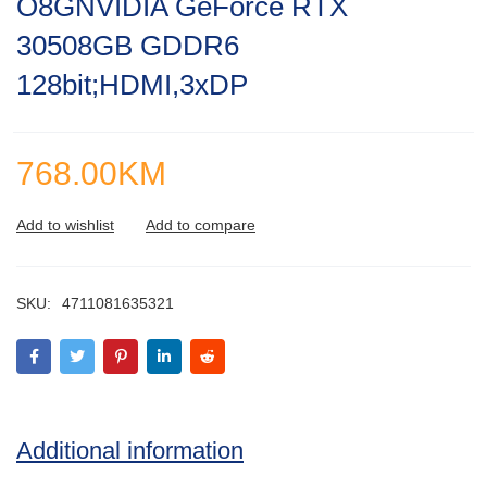
O8GNVIDIA GeForce RTX
of
5
30508GB GDDR6
128bit;HDMI,3xDP
768.00
KM
SKU:
4711081635321
Additional information