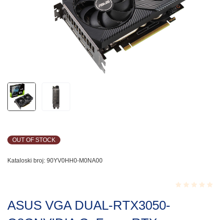
OUT OF STOCK
Kataloski broj:
90YV0HH0-M0NA00
Rated
ASUS VGA DUAL-RTX3050-
0.001
out