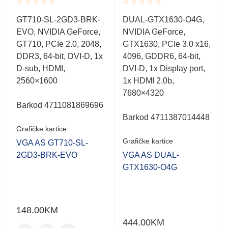
Rated
Rated
GT710-SL-2GD3-BRK-
DUAL-GTX1630-O4G,
0.001
0.001
EVO, NVIDIA GeForce,
NVIDIA GeForce,
out
out
of
of
GT710, PCIe 2.0, 2048,
GTX1630, PCIe 3.0 x16,
5
5
DDR3, 64-bit, DVI-D, 1x
4096, GDDR6, 64-bit,
D-sub, HDMI,
DVI-D, 1x Display port,
2560×1600
1x HDMI 2.0b,
7680×4320
Barkod 4711081869696
Barkod 4711387014448
Grafičke kartice
Grafičke kartice
VGA AS GT710-SL-
2GD3-BRK-EVO
VGA AS DUAL-
GTX1630-O4G
148.00
KM
444.00
KM