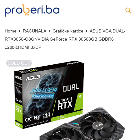
Home
RAČUNALA
Grafičke kartice
ASUS VGA DUAL-
RTX3050-O8GNVIDIA GeForce RTX 30508GB GDDR6
128bit;HDMI,3xDP
SOLD OUT