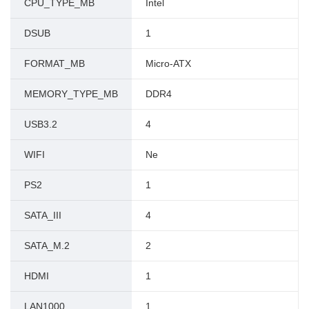
CPU_TYPE_MB
Intel
DSUB
1
FORMAT_MB
Micro-ATX
MEMORY_TYPE_MB
DDR4
USB3.2
4
WIFI
Ne
PS2
1
SATA_III
4
SATA_M.2
2
HDMI
1
LAN1000
1