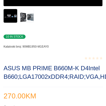
10 IN STOCK
Kataloski broj:
90MB1950-M1EAY0
Rated
ASUS MB PRIME B660M-K D4Intel
0.001
out
B660;LGA17002xDDR4;RAID;VGA,H
of
5
270.00
KM