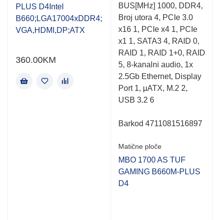
of
of
BUS[MHz] 1000, DDR4,
PLUS D4Intel
5
5
Broj utora 4, PCIe 3.0
B660;LGA17004xDDR4;
x16 1, PCIe x4 1, PCIe
VGA,HDMI,DP;ATX
x1 1, SATA3 4, RAID 0,
RAID 1, RAID 1+0, RAID
360.00
KM
5, 8-kanalni audio, 1x
2.5Gb Ethernet, Display
Port 1, µATX, M.2 2,
USB 3.2 6
Barkod 4711081516897
Matične ploče
MBO 1700 AS TUF
GAMING B660M-PLUS
D4