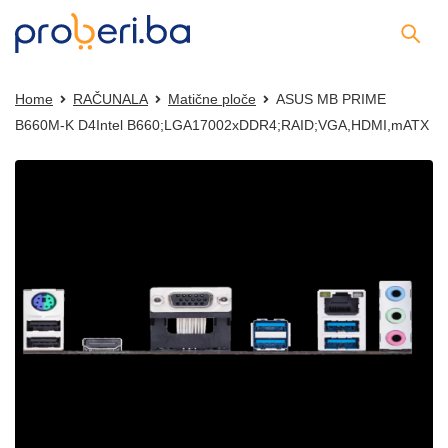
Home
RAČUNALA
Matične ploče
ASUS MB PRIME
B660M-K D4Intel B660;LGA17002xDDR4;RAID;VGA,HDMI,mATX