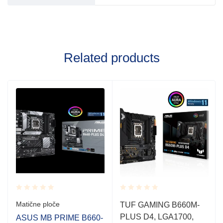
Related products
Rated
Rated
Matične ploče
TUF GAMING B660M-
0.001
0.001
PLUS D4, LGA1700,
out
out
ASUS MB PRIME B660-