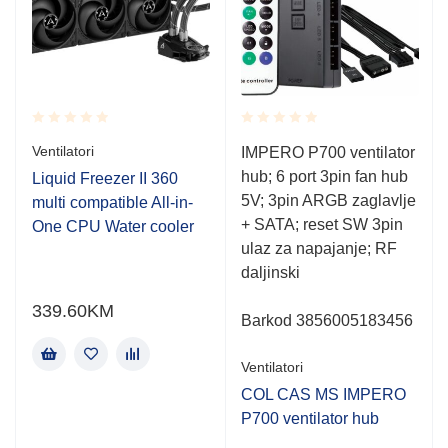
Rated
Rated
Ventilatori
IMPERO P700 ventilator
0.001
0.001
hub; 6 port 3pin fan hub
out
out
Liquid Freezer II 360
of
of
5V; 3pin ARGB zaglavlje
multi compatible All-in-
5
5
+ SATA; reset SW 3pin
One CPU Water cooler
ulaz za napajanje; RF
daljinski
339.60
KM
Barkod 3856005183456
Ventilatori
COL CAS MS IMPERO
P700 ventilator hub