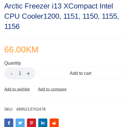
Rated
Arctic Freezer i13 XCompact Intel
0.001
out
CPU Cooler1200, 1151, 1150, 1155,
of
5
1156
66.00
KM
Quantity
Add to cart
SKU:
4895213702478