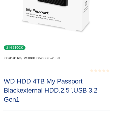
2 IN STOCK
Kataloski broj:
WDBPKJ0040BBK-WESN
Rated
WD HDD 4TB My Passport
0.001
out
Blackexternal HDD,2,5″,USB 3.2
of
5
Gen1