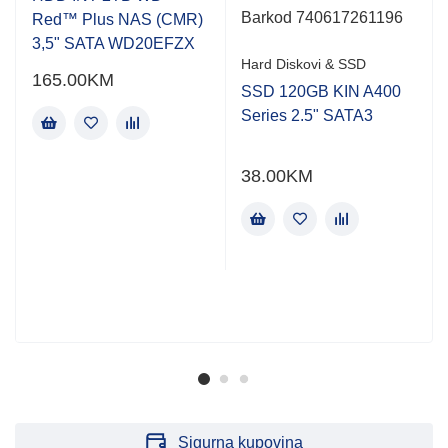
Barkod 740617261196
Red™ Plus NAS (CMR)
3,5" SATA WD20EFZX
Hard Diskovi & SSD
165.00
KM
SSD 120GB KIN A400
Series 2.5" SATA3
38.00
KM
Sigurna kupovina