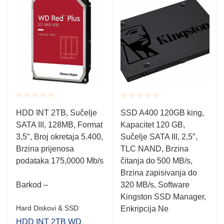
Rated
Rated
HDD INT 2TB, Sučelje
SSD A400 120GB king,
0.001
0.001
SATA III, 128MB, Format
Kapacitet 120 GB,
out
out
of
of
3,5″, Broj okretaja 5.400,
Sučelje SATA III, 2,5″,
5
5
Brzina prijenosa
TLC NAND, Brzina
podataka 175,0000 Mb/s
čitanja do 500 MB/s,
Brzina zapisivanja do
Barkod –
320 MB/s, Software
Kingston SSD Manager,
Hard Diskovi & SSD
Enkripcija Ne
HDD INT 2TB WD