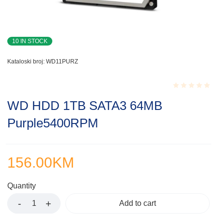
10 IN STOCK
Kataloski broj:
WD11PURZ
Rated
WD HDD 1TB SATA3 64MB
0.001
out
Purple5400RPM
of
5
156.00
KM
Quantity
Add to cart