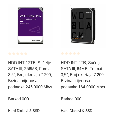
Rated
Rated
HDD INT 12TB, Sučelje
HDD INT 2TB, Sučelje
0.001
0.001
SATA III, 256MB, Format
SATA III, 64MB, Format
out
out
of
of
3,5″, Broj okretaja 7.200,
3,5″, Broj okretaja 7.200,
5
5
Brzina prijenosa
Brzina prijenosa
podataka 245,0000 Mb/s
podataka 164,0000 Mb/s
Barkod 000
Barkod 000
Hard Diskovi & SSD
Hard Diskovi & SSD