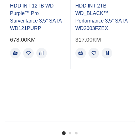
HDD INT 12TB WD
HDD INT 2TB
Purple™ Pro
WD_BLACK™
Surveillance 3,5" SATA
Performance 3,5" SATA
WD121PURP
WD2003FZEX
678.00
KM
317.00
KM