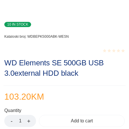
10 IN STOCK
Kataloski broj:
WDBEPK5000ABK-WESN
Rated
WD Elements SE 500GB USB
0.001
out
3.0external HDD black
of
5
103.20
KM
Quantity
Add to cart