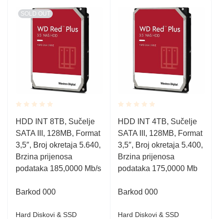
SOLD OUT
Rated
Rated
HDD INT 8TB, Sučelje
HDD INT 4TB, Sučelje
0.001
0.001
SATA III, 128MB, Format
SATA III, 128MB, Format
out
out
of
of
3,5″, Broj okretaja 5.640,
3,5″, Broj okretaja 5.400,
5
5
Brzina prijenosa
Brzina prijenosa
podataka 185,0000 Mb/s
podataka 175,0000 Mb
Barkod 000
Barkod 000
Hard Diskovi & SSD
Hard Diskovi & SSD