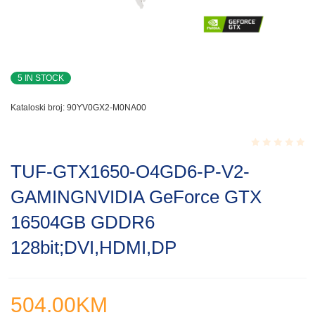
5 IN STOCK
Kataloski broj:
90YV0GX2-M0NA00
Rated
TUF-GTX1650-O4GD6-P-V2-
0.001
out
GAMINGNVIDIA GeForce GTX
of
5
16504GB GDDR6
128bit;DVI,HDMI,DP
504.00
KM