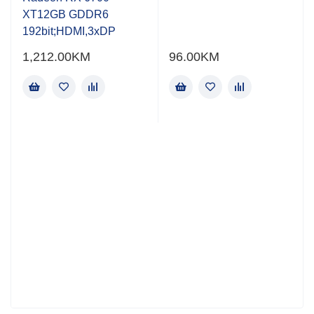
XT12GB GDDR6
192bit;HDMI,3xDP
1,212.00
KM
96.00
KM