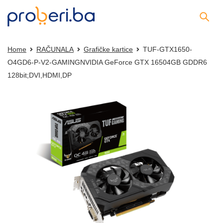
Home
RAČUNALA
Grafičke kartice
TUF-GTX1650-
O4GD6-P-V2-GAMINGNVIDIA GeForce GTX 16504GB GDDR6
128bit;DVI,HDMI,DP