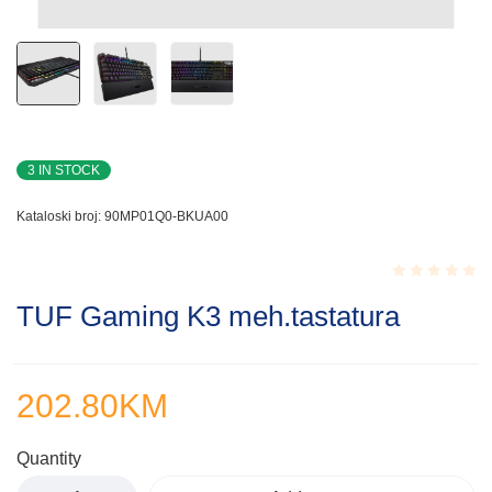
3 IN STOCK
Kataloski broj:
90MP01Q0-BKUA00
Rated
TUF Gaming K3 meh.tastatura
0.001
out
of
5
202.80
KM
Quantity