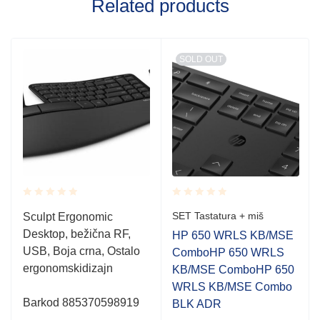
Related products
SOLD OUT
Rated
Rated
SET Tastatura + miš
Sculpt Ergonomic
0.001
0.001
Desktop, bežična RF,
out
out
HP 650 WRLS KB/MSE
of
of
USB, Boja crna, Ostalo
ComboHP 650 WRLS
5
5
ergonomskidizajn
KB/MSE ComboHP 650
WRLS KB/MSE Combo
Barkod
885370598919
BLK ADR