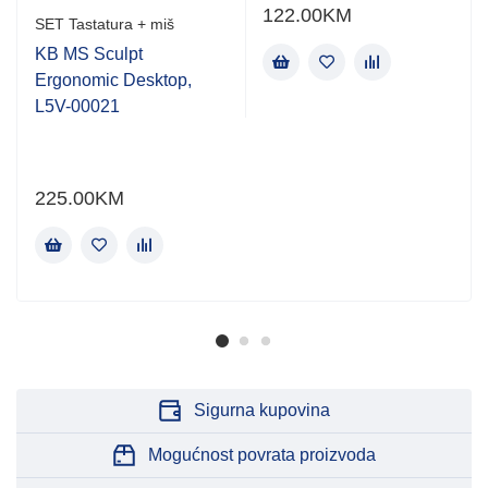
122.00
KM
SET Tastatura + miš
KB MS Sculpt
Ergonomic Desktop,
L5V-00021
225.00
KM
Sigurna kupovina
Mogućnost povrata proizvoda