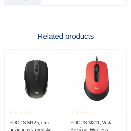
Related products
Rated
Rated
FOCUS M125, crni
FOCUS M311, Vrsta
0.001
0.001
bežični miš, uredski,
Bežično, Wireless,
out
out