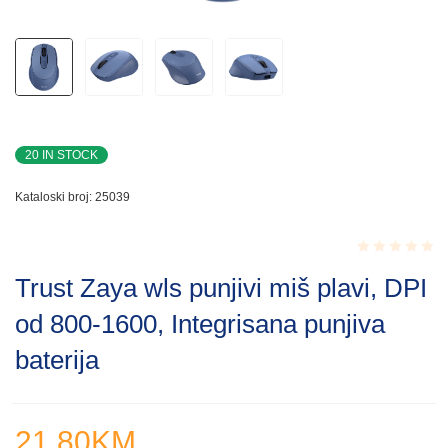
20 IN STOCK
Kataloski broj:
25039
Rated
Trust Zaya wls punjivi miš plavi, DPI
0.001
out
od 800-1600, Integrisana punjiva
of
5
baterija
21.80
KM