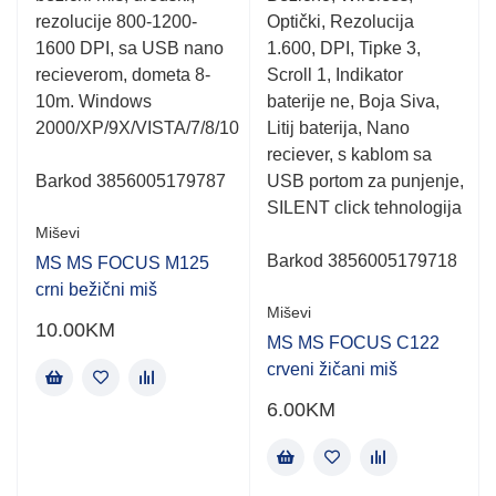
of
of
rezolucije 800-1200-
Optički, Rezolucija
5
5
1600 DPI, sa USB nano
1.600, DPI, Tipke 3,
recieverom, dometa 8-
Scroll 1, Indikator
10m. Windows
baterije ne, Boja Siva,
2000/XP/9X/VISTA/7/8/10
Litij baterija, Nano
reciever, s kablom sa
Barkod 3856005179787
USB portom za punjenje,
SILENT click tehnologija
Miševi
Barkod 3856005179718
MS MS FOCUS M125
crni bežični miš
Miševi
10.00
KM
MS MS FOCUS C122
crveni žičani miš
6.00
KM