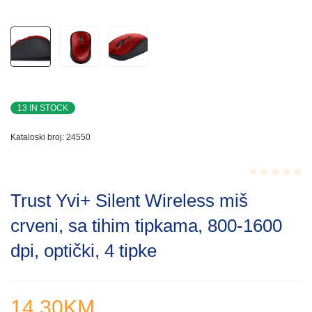
13 IN STOCK
Kataloski broj:
24550
Rated
Trust Yvi+ Silent Wireless miš
0.001
out
crveni, sa tihim tipkama, 800-1600
of
5
dpi, optički, 4 tipke
14.30
KM