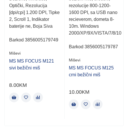
of
of
Optički, Rezolucija
rezolucije 800-1200-
5
5
[dpi/cpi] 1.200 DPI, Tipke
1600 DPI, sa USB nano
2, Scroll 1, Indikator
recieverom, dometa 8-
baterije ne, Boja Siva
10m. Windows
2000/XP/9X/VISTA/7/8/10
Barkod 3856005179749
Barkod 3856005179787
Miševi
Miševi
MS MS FOCUS M121
sivi bežični miš
MS MS FOCUS M125
crni bežični miš
8.00
KM
10.00
KM