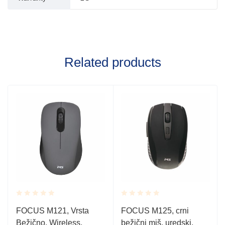
Related products
Rated
Rated
FOCUS M121, Vrsta
FOCUS M125, crni
0.001
0.001
Bežično, Wireless,
bežični miš, uredski,
out
out