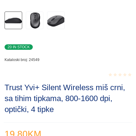
20 IN STOCK
Kataloski broj:
24549
Rated
Trust Yvi+ Silent Wireless miš crni,
0.001
out
sa tihim tipkama, 800-1600 dpi,
of
5
optički, 4 tipke
19.80
KM