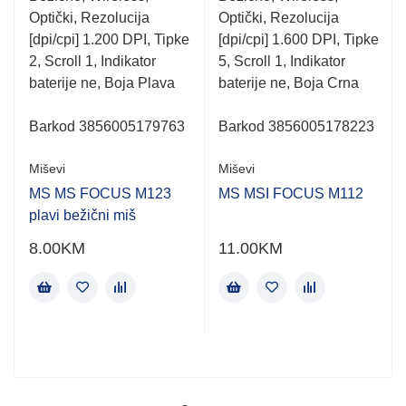
of
of
Optički, Rezolucija
Optički, Rezolucija
5
5
[dpi/cpi] 1.200 DPI, Tipke
[dpi/cpi] 1.600 DPI, Tipke
2, Scroll 1, Indikator
5, Scroll 1, Indikator
baterije ne, Boja Plava
baterije ne, Boja Crna
Barkod 3856005179763
Barkod 3856005178223
Miševi
Miševi
MS MS FOCUS M123
MS MSI FOCUS M112
plavi bežični miš
8.00
KM
11.00
KM