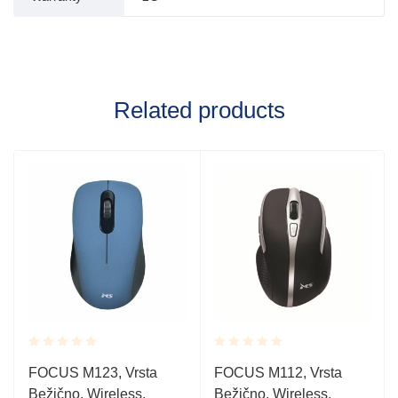
Related products
Rated
Rated
FOCUS M123, Vrsta
FOCUS M112, Vrsta
0.001
0.001
Bežično, Wireless,
Bežično, Wireless,
out
out