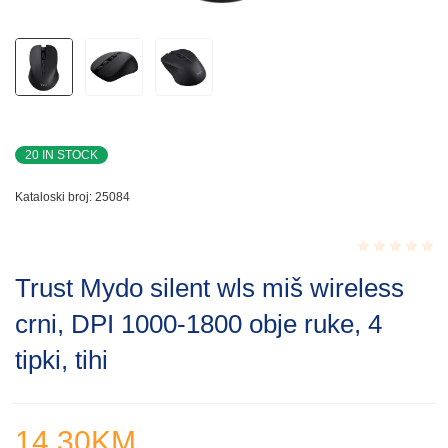
20 IN STOCK
Kataloski broj:
25084
Rated
Trust Mydo silent wls miš wireless
0.001
out
crni, DPI 1000-1800 obje ruke, 4
of
5
tipki, tihi
14.30
KM