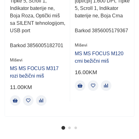
Tipke 5, Scroll 1,
[dpi/cpi] 1.600 DPI, Tipke
Indikator baterije ne,
5, Scroll 1, Indikator
Boja Roza, Optički miš
baterije ne, Boja Crna
sa SILENT tehnologijom,
USB port
Barkod 3856005179367
Miševi
Barkod 3856005182701
MS MS FOCUS M120
Miševi
crni bežični miš
MS MS FOCUS M317
16.00
KM
rozi bežični miš
11.00
KM