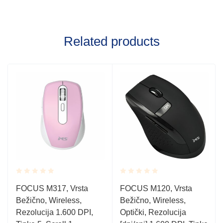
Related products
Rated
Rated
FOCUS M317, Vrsta
FOCUS M120, Vrsta
0.001
0.001
Bežično, Wireless,
Bežično, Wireless,
out
out
of
of
Rezolucija 1.600 DPI,
Optički, Rezolucija
5
5