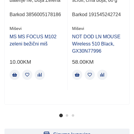
baterije ne, Boja Zelena
scroll, crna boja, 60 g
Barkod 3856005178186
Barkod 191545242724
Miševi
Miševi
MS MS FOCUS M102
NOT DOD LN MOUSE
zeleni bežični miš
Wireless 510 Black,
GX30N77996
10.00
KM
58.00
KM