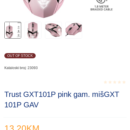
OUT OF STOCK
Kataloski broj:
23093
Rated
Trust GXT101P pink gam. mišGXT
0.001
out
101P GAV
of
5
13.20
KM