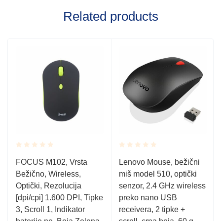
Related products
Rated
Rated
FOCUS M102, Vrsta
Lenovo Mouse, bežični
0.001
0.001
Bežično, Wireless,
miš model 510, optički
out
out
of
of
Optički, Rezolucija
senzor, 2.4 GHz wireless
5
5
[dpi/cpi] 1.600 DPI, Tipke
preko nano USB
3, Scroll 1, Indikator
receivera, 2 tipke +