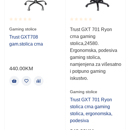
Rated
Rated
Gaming stolice
Trust GXT 701 Ryon
0.001
0.001
crna gaming
out
out
.
Trust GXT708
of
of
stolica,24580.
gam.stolica crna
5
5
Ergonomska, podesiva
gaming stolica,
namjenjena za višesatno
440.00
KM
i potpuno gaming
iskustvo.
Gaming stolice
Trust GXT 701 Ryon
stolica crna gaming
stolica, ergonomska,
podesiva