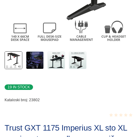
19 IN STOCK
Kataloski broj:
23802
Rated
Trust GXT 1175 Imperius XL sto XL
0.001
out