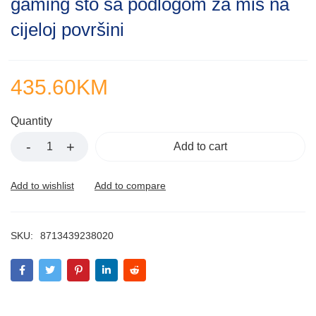
gaming sto sa podlogom za miš na
of
5
cijeloj površini
435.60
KM
Quantity
Add to cart
SKU:
8713439238020